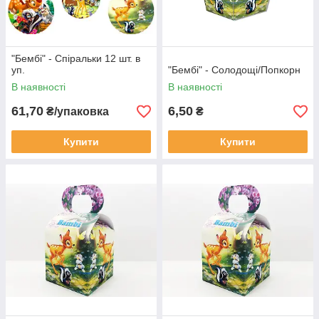
"Бембі" - Спіральки 12 шт. в
уп.
"Бембі" - Солодощі/Попкорн
В наявності
В наявності
61,70
6,50
₴/упаковка
₴
Купити
Купити