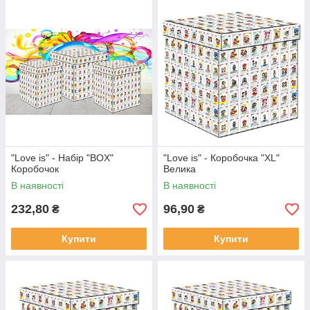
"Love is" - Набір "BOX"
"Love is" - Коробочка "XL"
Коробочок
Велика
В наявності
В наявності
232,80
96,90
₴
₴
Купити
Купити