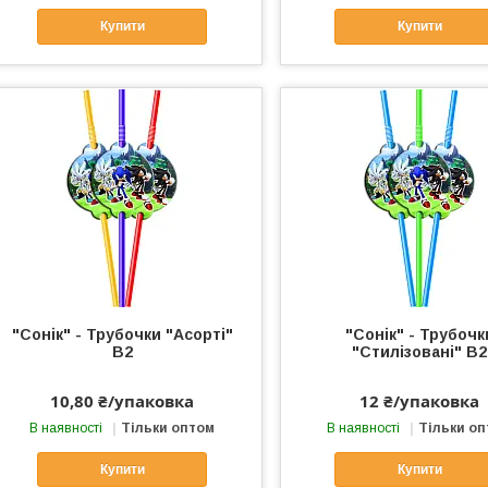
Купити
Купити
"Сонік" - Трубочки "Асорті"
"Сонік" - Трубочк
В2
"Стилізовані" В2
10,80 ₴/упаковка
12 ₴/упаковка
В наявності
Тільки оптом
В наявності
Тільки о
Купити
Купити