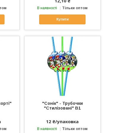
12,10 ₴
птом
В наявності
Тільки оптом
Купити
сорті"
"Сонік" - Трубочки
"Стилізовані" В1
а
12 ₴/упаковка
птом
В наявності
Тільки оптом