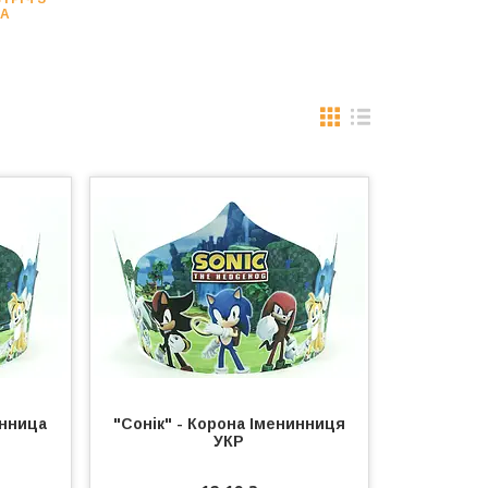
НА
инница
"Сонік" - Корона Іменинниця
УКР