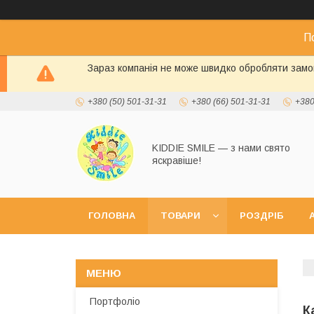
П
Зараз компанія не може швидко обробляти замов
+380 (50) 501-31-31
+380 (66) 501-31-31
+380
KIDDIE SMILE — з нами свято
яскравіше!
ГОЛОВНА
ТОВАРИ
РОЗДРІБ
А
Портфоліо
К