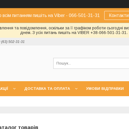
о всім питанням пишіть на Viber - 066-501-31-31
Контакти
лення та повідомлення, оскільки за її графіком роботи сьогодні 
днем. З усіх питань пишіть на VIBER +38-066-501-31-31.
 (63) 502-31-31
КЦІЇ
ДОСТАВКА ТА ОПЛАТА
УМОВИ ВІДПРАВКИ
аталог товарів