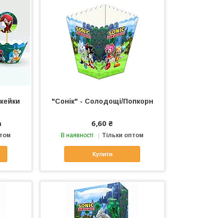
пкейки
"Сонік" - Солодощі/Попкорн
а
6,60 ₴
птом
В наявності
Тільки оптом
Купити