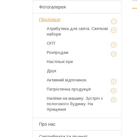
Фотогалерея
Продукція
Атрибутика для свята. Святкові
набори
ОПТ
Розпродаж
Настільні ігри
Друк
Активний відпочинок
Патріотична продукція
Наліпки на машину. Зустріч з
пологового будинку. На
Хрещення
Про нас
Сертифікати та ліцензії