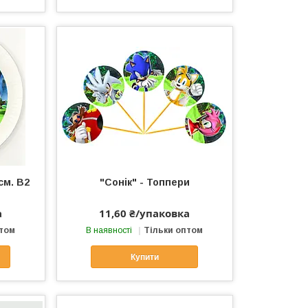
см. В2
"Сонік" - Топпери
а
11,60 ₴/упаковка
птом
В наявності
Тільки оптом
Купити