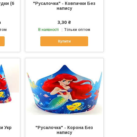
удки (6
"Русалочка" - Ковпачки Без
напису
а
3,30 ₴
птом
В наявності
Тільки оптом
Купити
и Укр
"Русалочка" - Корона Без
напису