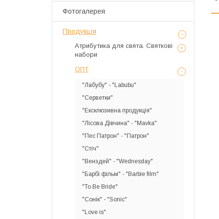
Фотогалерея
Продукція
Атрибутика для свята. Святкові
набори
ОПТ
"Лабубу" - "Labubu"
"Серветки"
"Ексклюзивна продукція"
"Лісова Дівчина" - "Mavka"
"Пес Патрон" - "Патрон"
"Стіч"
"Венздей" - "Wednesday"
"Барбі фільм" - "Barbie film"
"To Be Bride"
"Сонік" - "Sonic"
"Love is"