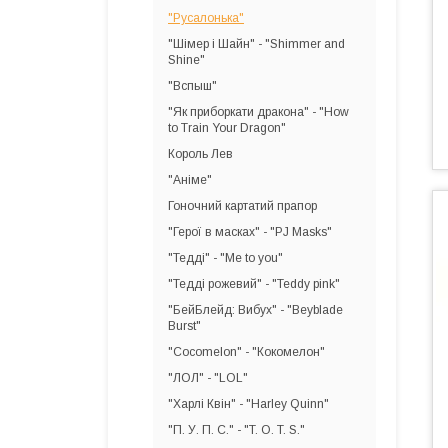
"Русалонька"
"Шімер і Шайн" - "Shimmer and
Shine"
"Вспыш"
"Як приборкати дракона" - "How
to Train Your Dragon"
Король Лев
"Аніме"
Гоночний картатий прапор
"Герої в масках" - "PJ Masks"
"Тедді" - "Me to you"
"Тедді рожевий" - "Teddy pink"
"БейБлейд: Вибух" - "Beyblade
Burst"
"Cocomelon" - "Кокомелон"
"ЛОЛ" - "LOL"
"Харлі Квін" - "Harley Quinn"
"П. У. П. С." - "T. O. T. S."