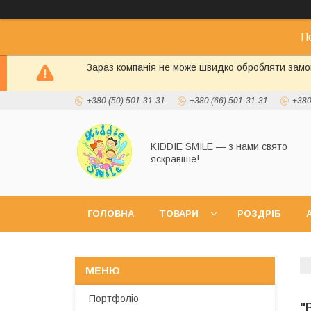
П
Зараз компанія не може швидко обробляти замов
+380 (50) 501-31-31
+380 (66) 501-31-31
+380
KIDDIE SMILE — з нами свято
яскравіше!
ГОЛОВНА
ТОВАРИ
РОЗДРІБ
А
Портфоліо
"