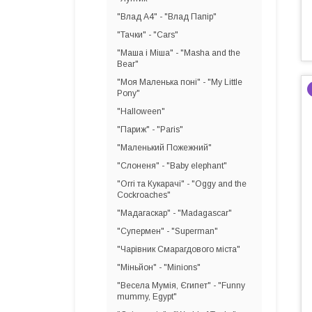
"Влад А4" - "Влад Папір"
"Тачки" - "Cars"
"Маша і Міша" - "Masha and the
Bear"
"Моя Маленька поні" - "My Little
Pony"
"Halloween"
"Париж" - "Paris"
"Маленький Пожежний"
"Слоненя" - "Baby elephant"
"Оггі та Кукарачі" - "Oggy and the
Cockroaches"
"Мадагаскар" - "Madagascar"
"Супермен" - "Superman"
"Чарівник Смарагдового міста"
"Міньйон" - "Minions"
"Весела Мумія, Єгипет" - "Funny
mummy, Egypt"