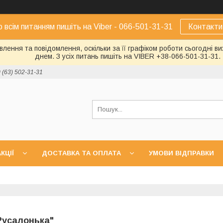
о всім питанням пишіть на Viber - 066-501-31-31
Контакти
лення та повідомлення, оскільки за її графіком роботи сьогодні 
днем. З усіх питань пишіть на VIBER +38-066-501-31-31.
 (63) 502-31-31
КЦІЇ
ДОСТАВКА ТА ОПЛАТА
УМОВИ ВІДПРАВКИ
Русалонька"