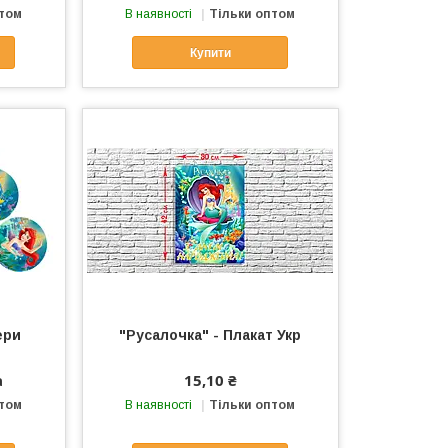
птом
В наявності
Тільки оптом
Купити
ери
"Русалочка" - Плакат Укр
а
15,10 ₴
птом
В наявності
Тільки оптом