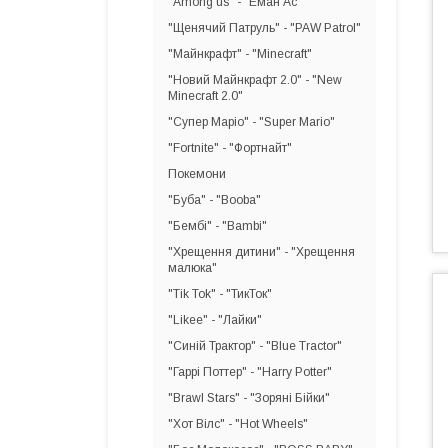
"Among us" - "Еман Ас"
"Щенячий Патруль" - "PAW Patrol"
"Майнкрафт" - "Minecraft"
"Новий Майнкрафт 2.0" - "New
Minecraft 2.0"
"Супер Маріо" - "Super Mario"
"Fortnite" - "Фортнайт"
Покемони
"Буба" - "Booba"
"Бембі" - "Bambi"
"Хрещення дитини" - "Хрещення
малюка"
"Tik Tok" - "ТикТок"
"Likee" - "Лайки"
"Синій Трактор" - "Blue Tractor"
"Гаррі Поттер" - "Harry Potter"
"Brawl Stars" - "Зоряні Бійки"
"Хот Вілс" - "Hot Wheels"