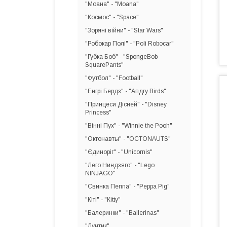
"Моана" - "Moana"
"Космос" - "Space"
"Зоряні війни" - "Star Wars"
"Робокар Полі" - "Poli Robocar"
"Губка Боб" - "SpongeBob
SquarePants"
"Футбол" - "Football"
"Енгрі Бердз" - "Апдгу Birds"
"Принцеси Дісней" - "Disney
Princess"
"Вінні Пух" - "Winnie the Pooh"
"Октонавты" - "OCTONAUTS"
"Єдиноріг" - "Unicornis"
"Лего Ниндзяго" - "Lego
NINJAGO"
"Свинка Пеппа" - "Peppa Pig"
"Кіті" - "Кitty"
"Балеринки" - "Ballerinas"
"Лунтик"