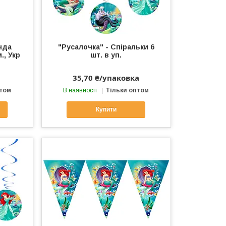
нда
"Русалочка" - Спіральки 6
., Укр
шт. в уп.
35,70 ₴/упаковка
птом
В наявності
Тільки оптом
Купити