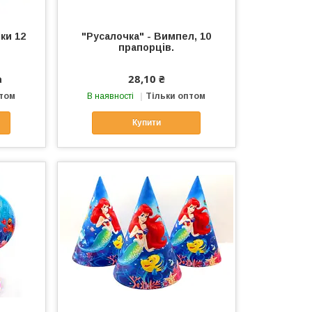
ки 12
"Русалочка" - Вимпел, 10
прапорців.
а
28,10 ₴
птом
В наявності
Тільки оптом
Купити