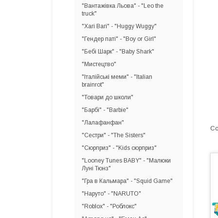
"Вантажівка Льова" - "Leo the
truck"
"Хагі Вагі" - "Huggy Wuggy"
"Гендер паті" - "Boy or Girl"
"Бебі Шарк" - "Baby Shark"
"Мистецтво"
"Італійські меми" - "Italian
brainrot"
"Товари до школи"
"Барбі" - "Barbie"
"Лалафанфан"
"Сестри" - "The Sisters"
"Сюрприз" - "Kids сюрприз"
"Looney Tunes BABY" - "Малюки
Луні Тюнз"
"Гра в Кальмара" - "Squid Game"
"Наруто" - "NARUTO"
"Roblox" - "Роблокс"