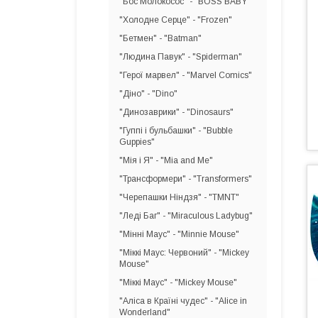
"Бос Молокосос" - "BOSS BABY"
"Холодне Серце" - "Frozen"
"Бетмен" - "Batman"
"Людина Павук" - "Spiderman"
"Герої марвел" - "Marvel Comics"
"Діно" - "Dino"
"Динозаврики" - "Dinosaurs"
"Гуппі і бульбашки" - "Bubble
Guppies"
"Мія і Я" - "Mia and Me"
"Трансформери" - "Transformers"
"Черепашки Ніндзя" - "TMNT"
"Леді Баг" - "Miraculous Ladybug"
"Мінні Маус" - "Minnie Mouse"
"Міккі Маус: Червоний" - "Mickey
Mouse"
"Міккі Маус" - "Mickey Mouse"
"Аліса в Країні чудес" - "Alice in
Wonderland"