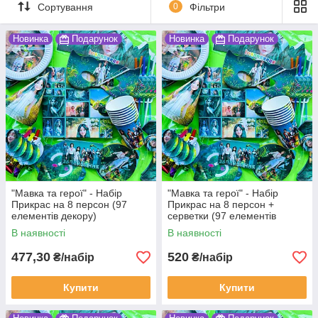
Сортування
0
Фільтри
Новинка
Подарунок
Новинка
Подарунок
"Мавка та герої" - Набір
"Мавка та герої" - Набір
Прикрас на 8 персон (97
Прикрас на 8 персон +
елементів декору)
серветки (97 елементів
декору)
В наявності
В наявності
477,30
520
₴/набір
₴/набір
Купити
Купити