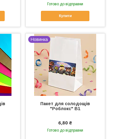
Готово до відправки
Купити
Новинка
щів
Пакет для солодощів
"Роблокс" В1
6,80 ₴
Готово до відправки