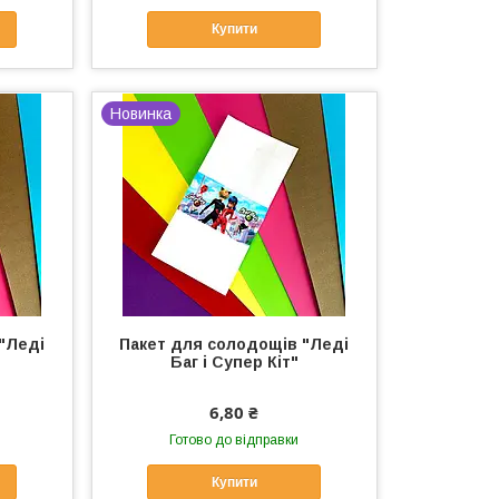
Купити
Новинка
"Леді
Пакет для солодощів "Леді
Баг і Супер Кіт"
6,80 ₴
Готово до відправки
Купити