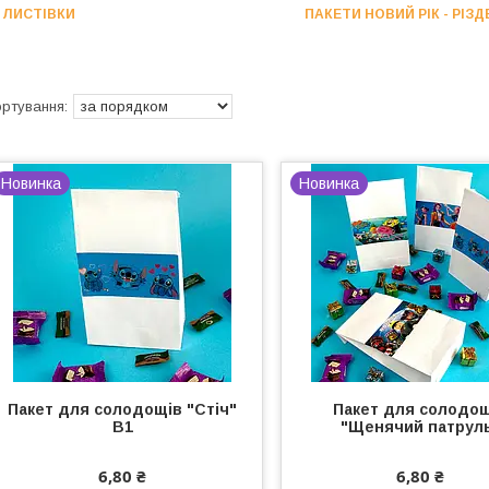
ЛИСТІВКИ
ПАКЕТИ НОВИЙ РІК - РІЗД
Новинка
Новинка
Пакет для солодощів "Стіч"
Пакет для солодо
В1
"Щенячий патрул
6,80 ₴
6,80 ₴