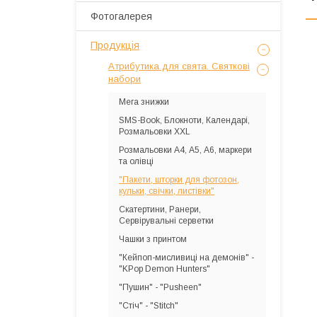
Фотогалерея
Продукція
Атрибутика для свята. Святкові
набори
Мега знижки
SMS-Book, Блокноти, Календарі,
Розмальовки XXL
Розмальовки А4, А5, А6, маркери
та олівці
"Пакети, шторки для фотозон,
кульки, свічки, листівки"
Скатертини, Ранери,
Сервірувальні серветки
Чашки з принтом
"Кейпоп-мисливиці на демонів" -
"KPop Demon Hunters"
"Пушин" - "Pusheen"
"Стіч" - "Stitch"