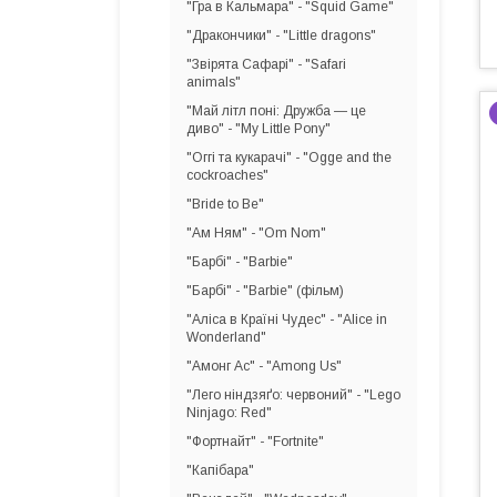
"Гра в Кальмара" - "Squid Game"
"Дракончики" - "Little dragons"
"Звірята Сафарі" - "Safari
animals"
"Май літл поні: Дружба — це
диво" - "My Little Pony"
"Оггі та кукарачі" - "Ogge and the
cockroaches"
"Bride to Be"
"Ам Ням" - "Om Nom"
"Барбі" - "Barbie"
"Барбі" - "Barbie" (фільм)
"Аліса в Країні Чудес" - "Alice in
Wonderland"
"Амонг Ас" - "Among Us"
"Лего ніндзяґо: червоний" - "Lego
Ninjago: Red"
"Фортнайт" - "Fortnite"
"Капібара"