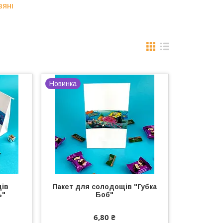
ВЯНІ
Новинка
щів
Пакет для солодощів "Губка
ь"
Боб"
6,80 ₴