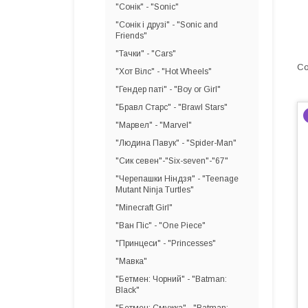
"Сонік" - "Sonic"
"Сонік і друзі" - "Sonic and
Friends"
"Тачки" - "Cars"
"Хот Вілс" - "Hot Wheels"
"Гендер паті" - "Boy or Girl"
"Бравл Старс" - "Brawl Stars"
"Марвел" - "Marvel"
"Людина Павук" - "Spider-Man"
"Сик севен"-"Six-seven"-"67"
"Черепашки Ніндзя" - "Teenage
Mutant Ninja Turtles"
"Minecraft Girl"
"Ван Піс" - "One Piece"
"Принцеси" - "Princesses"
"Мавка"
"Бетмен: Чорний" - "Batman:
Black"