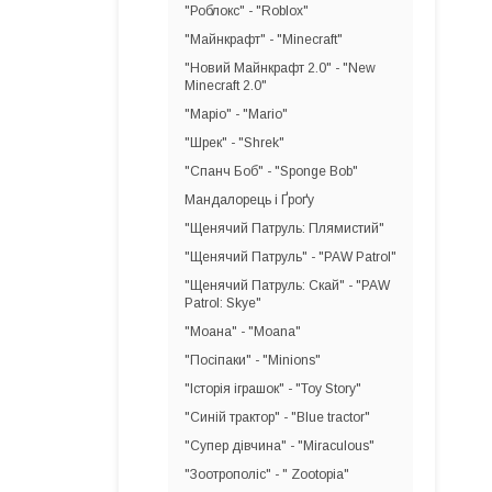
"Роблокс" - "Roblox"
"Майнкрафт" - "Minecraft"
"Новий Майнкрафт 2.0" - "New
Minecraft 2.0"
"Маріо" - "Mario"
"Шрек" - "Shrek"
"Спанч Боб" - "Sponge Bob"
Мандалорець і Ґроґу
"Щенячий Патруль: Плямистий"
"Щенячий Патруль" - "PAW Patrol"
"Щенячий Патруль: Скай" - "PAW
Patrol: Skye"
"Моана" - "Moana"
"Посіпаки" - "Minions"
"Історія іграшок" - "Toy Story"
"Синій трактор" - "Blue tractor"
"Супер дівчина" - "Miraculous"
"Зоотрополіс" - " Zootopia"