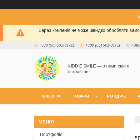
П
Зараз компанія не може швидко обробляти замов
+380 (50) 501-31-31
+380 (66) 501-31-31
+380
KIDDIE SMILE — з нами свято
яскравіше!
ГОЛОВНА
ТОВАРИ
РОЗДРІБ
А
Портфоліо
"