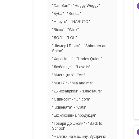
"Хагі Вагі" - "Huggy Wuggy"
"Буба" - "Booba"
"Наруто" - "NARUTO"
"Вінкс" - "Winx"
"ЛОЛ" - "LOL"
"Шимер і Блиск" - "Shimmer and
Shine"
"Харлі Квін" - "Harley Quinn"
"Любов це" - "Love is"
"Мистецтво" - "Art"
"Мія і Я" - "Mia and me"
"Динозаврики" - "Dinosaurs"
"Єдиноріг" - "Unicorn"
"Кошенята" - "Cats"
"Ексклюзивна продукція"
"Товари до школи" - "Back to
School"
"Наліпки на машину. Зустріч із