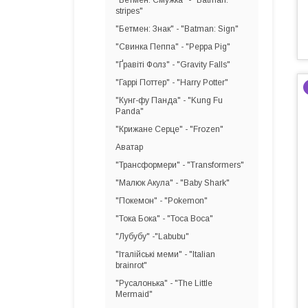
"Бетмен: Смужка" - "Batman:
stripes"
"Бетмен: Знак" - "Batman: Sign"
"Свинка Пеппа" - "Peppa Pig"
"Ґравіті Фолз" - "Gravity Falls"
"Гаррі Поттер" - "Harry Potter"
"Кунг-фу Панда" - "Kung Fu
Panda"
"Крижане Серце" - "Frozen"
Аватар
"Трансформери" - "Transformers"
"Малюк Акула" - "Baby Shark"
"Покемон" - "Pokemon"
"Тока Бока" - "Toca Boca"
"Лубубу" -"Labubu"
"Італійські меми" - "Italian
brainrot"
"Русалонька" - "The Little
Mermaid"