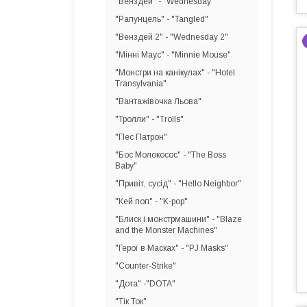
"Венздей" - "Wednesday"
"Рапунцель" - "Tangled"
"Венздей 2" - "Wednesday 2"
"Мінні Маус" - "Minnie Mouse"
"Монстри на канікулах" - "Hotel
Transylvania"
"Вантажівочка Льова"
"Тролли" - "Trolls"
"Пес Патрон"
"Бос Молокосос" - "The Boss
Baby"
"Привіт, сусід" - "Hello Neighbor"
"Кей поп" - "K-pop"
"Блиск і монстрмашини" - "Blaze
and the Monster Machines"
"Герої в Масках" - "PJ Masks"
"Counter-Strike"
"Дота" -"DOTA"
"Тік Ток"