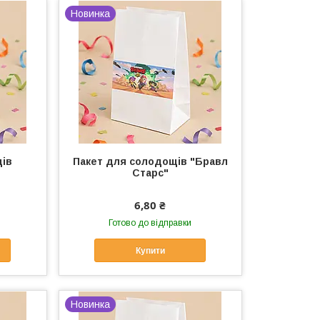
Новинка
щів
Пакет для солодощів "Бравл
Старс"
6,80 ₴
Готово до відправки
Купити
Новинка