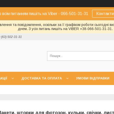
о всім питанням пишіть на Viber - 066-501-31-31
Контакти
лення та повідомлення, оскільки за її графіком роботи сьогодні 
днем. З усіх питань пишіть на VIBER +38-066-501-31-31.
 (63) 502-31-31
КЦІЇ
ДОСТАВКА ТА ОПЛАТА
УМОВИ ВІДПРАВКИ
Пакети, шторки для фотозон, кульки, свічки, лист