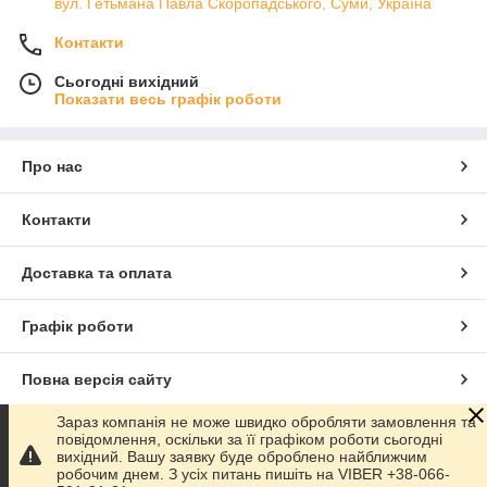
вул. Гетьмана Павла Скоропадського, Суми, Україна
Контакти
Сьогодні вихідний
Показати весь графік роботи
Про нас
Контакти
Доставка та оплата
Графік роботи
Повна версія сайту
Зараз компанія не може швидко обробляти замовлення та
Сайт створено на маркетплейсі
Prom.ua
повідомлення, оскільки за її графіком роботи сьогодні
вихідний. Вашу заявку буде оброблено найближчим
робочим днем. З усіх питань пишіть на VIBER +38-066-
Політика конфіденційності