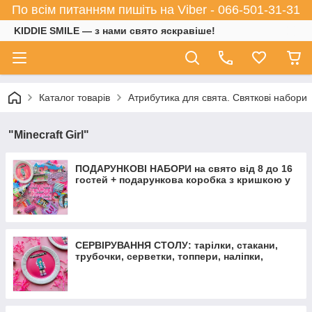
По всім питанням пишіть на Viber - 066-501-31-31
KIDDIE SMILE — з нами свято яскравіше!
Каталог товарів
Атрибутика для свята. Святкові набори
"Minecraft Girl"
ПОДАРУНКОВІ НАБОРИ на свято від 8 до 16
гостей + подарункова коробка з кришкою у
ПОДАРУНОК
СЕРВІРУВАННЯ СТОЛУ: тарілки, стакани,
трубочки, серветки, топпери, наліпки,
коробочки для солодощів