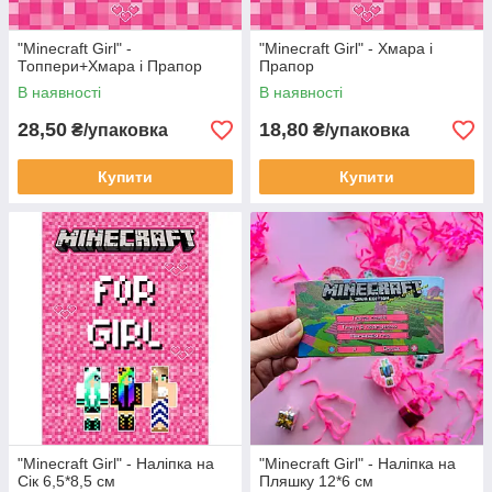
"Minecraft Girl" -
"Minecraft Girl" - Хмара і
Топпери+Хмара і Прапор
Прапор
В наявності
В наявності
28,50
18,80
₴/упаковка
₴/упаковка
Купити
Купити
"Minecraft Girl" - Наліпка на
"Minecraft Girl" - Наліпка на
Сік 6,5*8,5 см
Пляшку 12*6 см