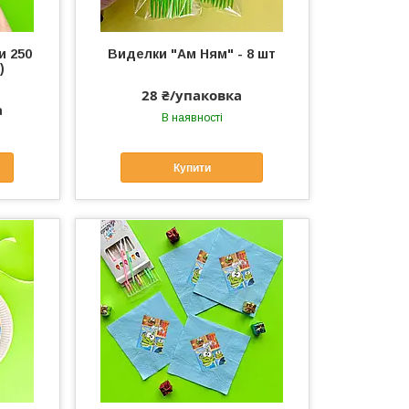
и 250
Виделки "Ам Ням" - 8 шт
)
28 ₴/упаковка
а
В наявності
Купити