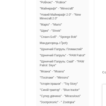
"Роблокс" - "Roblox"
"Майнкрафт" - "Minecraft"
"Новий Майнкрафт 2.0" - "New
Minecraft 2.0"
"Маріо" - "Mario"
"Шрек" - "Shrek"
"Спанч Боб" - "Sponge Bob"
Мандалорець і Ґроґу
"Щенячий Патруль: Плямистий"
"Щенячий Патруль" - "PAW Patrol"
"Щенячий Патруль: Скай" - "PAW
Patrol: Skye"
"Моана" - "Moana"
"Посіпаки" - "Minions"
"Історія іграшок" - "Toy Story"
"Синій трактор" - "Blue tractor"
"Супер дівчина" - "Miraculous"
"Зоотрополіс" - " Zootopia"