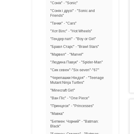
"Сонік" - "Sonic"
"Сонік і друзі" - "Sonic and
Friends"
"Тачки" - "Cars"
"Хот Вілс" - "Hot Wheels"
"Гендер паті" - "Boy or Girl"
"Бравл Старс" - "Brawl Stars"
"Марвел" - "Marvel"
"Людина Павук" - "Spider-Man"
"Сик севен"-"Six-seven"-"67"
"Черепашки Ніндзя" - "Teenage
Mutant Ninja Turtles"
"Minecraft Girl"
"Ван Піс" - "One Piece"
"Принцеси" - "Princesses"
"Мавка"
"Бетмен: Чорний" - "Batman:
Black"