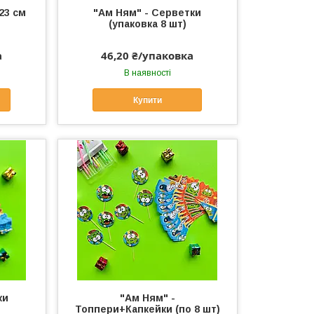
23 см
"Ам Ням" - Серветки
(упаковка 8 шт)
а
46,20 ₴/упаковка
В наявності
Купити
ки
"Ам Ням" -
Топпери+Капкейки (по 8 шт)