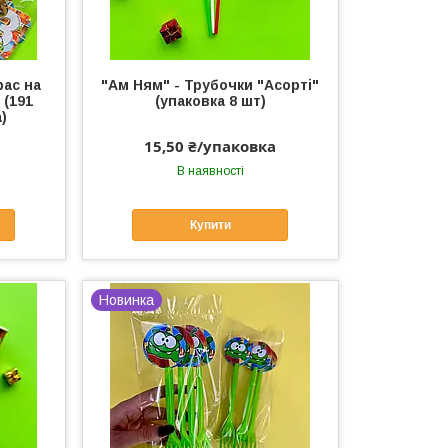
рас на
"Ам Ням" - Трубочки "Асорті"
 (191
(упаковка 8 шт)
)
15,50 ₴/упаковка
В наявності
Купити
Новинка