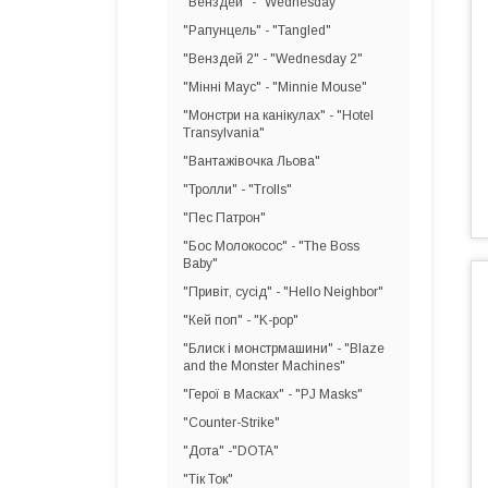
"Венздей" - "Wednesday"
"Рапунцель" - "Tangled"
"Венздей 2" - "Wednesday 2"
"Мінні Маус" - "Minnie Mouse"
"Монстри на канікулах" - "Hotel
Transylvania"
"Вантажівочка Льова"
"Тролли" - "Trolls"
"Пес Патрон"
"Бос Молокосос" - "The Boss
Baby"
"Привіт, сусід" - "Hello Neighbor"
"Кей поп" - "K-pop"
"Блиск і монстрмашини" - "Blaze
and the Monster Machines"
"Герої в Масках" - "PJ Masks"
"Counter-Strike"
"Дота" -"DOTA"
"Тік Ток"