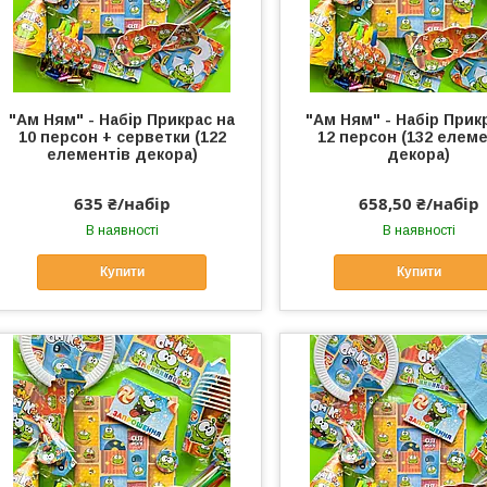
"Ам Ням" - Набір Прикрас на
"Ам Ням" - Набір Прик
10 персон + серветки (122
12 персон (132 елеме
елементів декора)
декора)
635 ₴/набір
658,50 ₴/набір
В наявності
В наявності
Купити
Купити