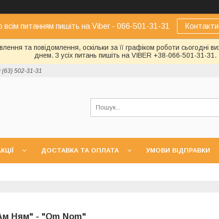
о всім питанням пишіть на Viber - 066-501-31-31
Контакти
лення та повідомлення, оскільки за її графіком роботи сьогодні 
днем. З усіх питань пишіть на VIBER +38-066-501-31-31.
 (63) 502-31-31
КЦІЇ
ДОСТАВКА ТА ОПЛАТА
УМОВИ ВІДПРАВКИ
Ам Ням" - "Om Nom"