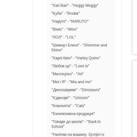
"Хагі Вагі" - "Huggy Wuggy"
"Буба" - "Booba"
"Наруто" - "NARUTO"
"Вінкс" - "Winx"
"ЛОЛ" - "LOL"
"Шимер і Блиск" - "Shimmer and
Shine"
"Харлі Квін" - "Harley Quinn"
"Любов це" - "Love is"
"Мистецтво" - "Art"
"Мія і Я" - "Mia and me"
"Динозаврики" - "Dinosaurs"
"Єдиноріг" - "Unicorn"
"Кошенята" - "Cats"
"Ексклюзивна продукція"
"Товари до школи" - "Back to
School"
"Наліпки на машину. Зустріч із