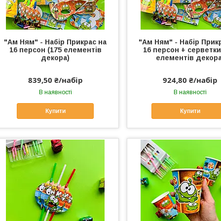
"Ам Ням" - Набір Прикрас на
"Ам Ням" - Набір Прик
16 персон (175 елементів
16 персон + серветки
декора)
елементів декора
839,50 ₴/набір
924,80 ₴/набір
В наявності
В наявності
Купити
Купити