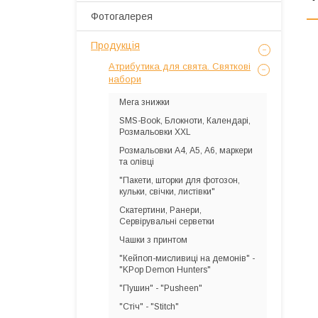
Фотогалерея
Продукція
Атрибутика для свята. Святкові
набори
Мега знижки
SMS-Book, Блокноти, Календарі,
Розмальовки XXL
Розмальовки А4, А5, А6, маркери
та олівці
"Пакети, шторки для фотозон,
кульки, свічки, листівки"
Скатертини, Ранери,
Сервірувальні серветки
Чашки з принтом
"Кейпоп-мисливиці на демонів" -
"KPop Demon Hunters"
"Пушин" - "Pusheen"
"Стіч" - "Stitch"