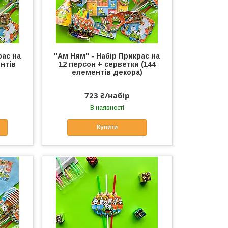
рас на
"Ам Ням" - Набір Прикрас на
нтів
12 персон + серветки (144
елементів декора)
723 ₴/набір
В наявності
Купити