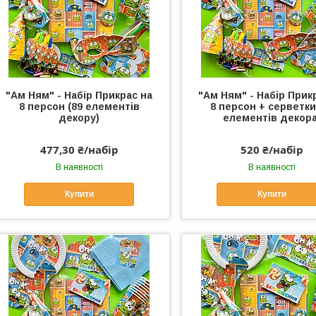
"Ам Ням" - Набір Прикрас на
"Ам Ням" - Набір Прик
8 персон (89 елементів
8 персон + серветки
декору)
елементів декора
477,30 ₴/набір
520 ₴/набір
В наявності
В наявності
Купити
Купити