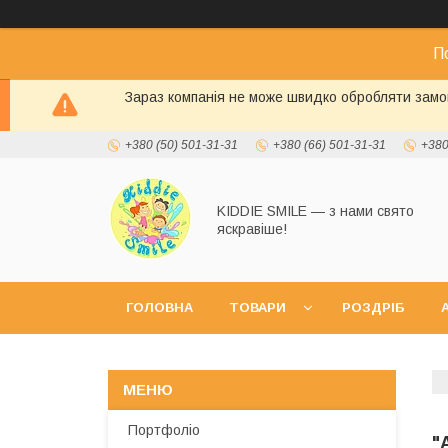
П
Зараз компанія не може швидко обробляти замов
+380 (50) 501-31-31
+380 (66) 501-31-31
+380
KIDDIE SMILE — з нами свято
яскравіше!
ГОЛОВНА
ТОВАРИ
РОЗДРІБ
А
Портфоліо
"