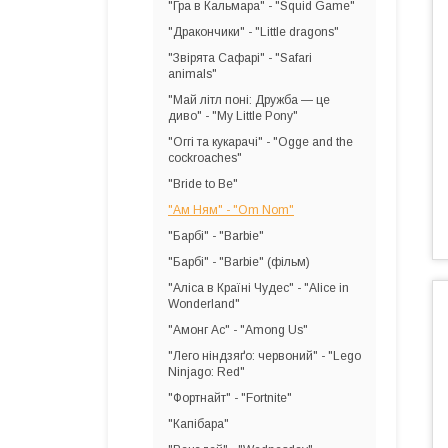
"Гра в Кальмара" - "Squid Game"
"Дракончики" - "Little dragons"
"Звірята Сафарі" - "Safari
animals"
"Май літл поні: Дружба — це
диво" - "My Little Pony"
"Оггі та кукарачі" - "Ogge and the
cockroaches"
"Bride to Be"
"Ам Ням" - "Om Nom"
"Барбі" - "Barbie"
"Барбі" - "Barbie" (фільм)
"Аліса в Країні Чудес" - "Alice in
Wonderland"
"Амонг Ас" - "Among Us"
"Лего ніндзяґо: червоний" - "Lego
Ninjago: Red"
"Фортнайт" - "Fortnite"
"Капібара"