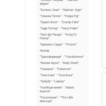
"Бетмен: Смужка" - "Batman:
stripes"
"Бетмен: Знак" - "Batman: Sign"
"Свинка Пеппа" - "Peppa Pig"
"Ґравіті Фолз" - "Gravity Falls"
"Гаррі Поттер" - "Harry Potter"
"Кунг-фу Панда" - "Kung Fu
Panda"
"Крижане Серце" - "Frozen"
Аватар
"Трансформери" - "Transformers"
"Малюк Акула" - "Baby Shark"
"Покемон" - "Pokemon"
"Тока Бока" - "Toca Boca"
"Лубубу" -"Labubu"
"Італійські меми" - "Italian
brainrot"
"Русалонька" - "The Little
Mermaid"