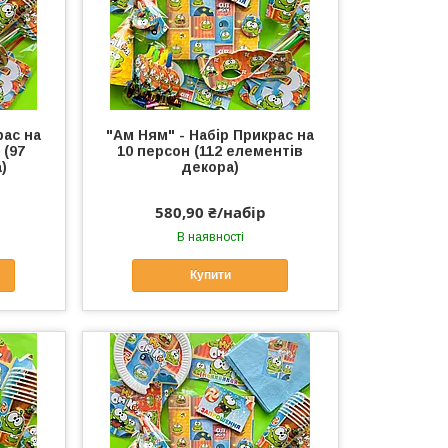
рас на
"Ам Ням" - Набір Прикрас на
 (97
10 персон (112 елементів
)
декора)
580,90 ₴/набір
В наявності
Купити