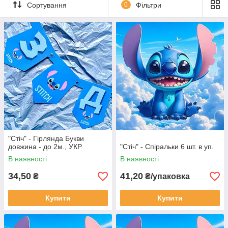
Сортування
0
Фільтри
"Стіч" - Гірлянда Букви
довжина - до 2м., УКР
"Стіч" - Спіральки 6 шт. в уп.
В наявності
В наявності
34,50
41,20
₴
₴/упаковка
Купити
Купити