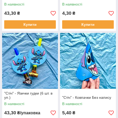
В наявності
В наявності
43,30
4,30
₴
₴
Купити
Купити
"Стіч" - Язички гудки (6 шт. в
уп.)
"Стіч" - Ковпачки Без напису
В наявності
В наявності
43,30
5,40
₴/упаковка
₴