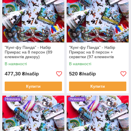
"Кунг-фу Панда" - Набір
"Кунг-фу Панда" - Набір
Прикрас на 8 персон (89
Прикрас на 8 персон +
елементів декору)
серветки (97 елементів
декора)
В наявності
В наявності
477,30
520
₴/набір
₴/набір
Купити
Купити
Новинка
Новинка