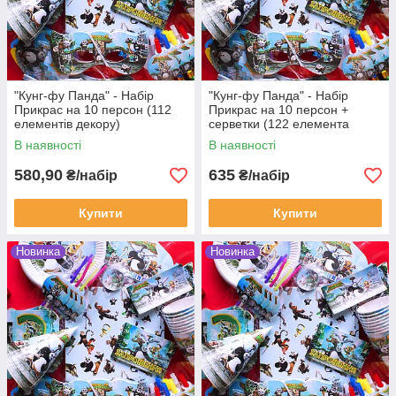
"Кунг-фу Панда" - Набір
"Кунг-фу Панда" - Набір
Прикрас на 10 персон (112
Прикрас на 10 персон +
елементів декору)
серветки (122 елемента
декора)
В наявності
В наявності
580,90
635
₴/набір
₴/набір
Купити
Купити
Новинка
Новинка