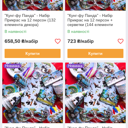
"Кунг-фу Панда" - Набір
"Кунг-фу Панда" - Набір
Прикрас на 12 персон (132
Прикрас на 12 персон +
елемента декора)
серветки (144 елементи
декора)
В наявності
В наявності
658,50
723
₴/набір
₴/набір
Купити
Купити
Новинка
Новинка