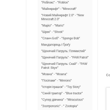
"Роблокс" - "Roblox"
"Майнкрафт" - "Minecraft"
"Новий Майнкрафт 2.0" - "New
Minecraft 2.0"
"Маріо" - "Mario"
"Шрек" - "Shrek"
"Спанч Боб" - "Sponge Bob"
Мандалорець і Ґроґу
"Щенячий Патруль: Плямистий"
"Щенячий Патруль" - "PAW Patrol"
"Щенячий Патруль: Скай" - "PAW
Patrol: Skye"
"Моана" - "Moana"
"Посіпаки" - "Minions"
"Історія іграшок" - "Toy Story"
"Синій трактор" - "Blue tractor"
"Супер дівчина" - "Miraculous"
"Зоотрополіс" - " Zootopia"