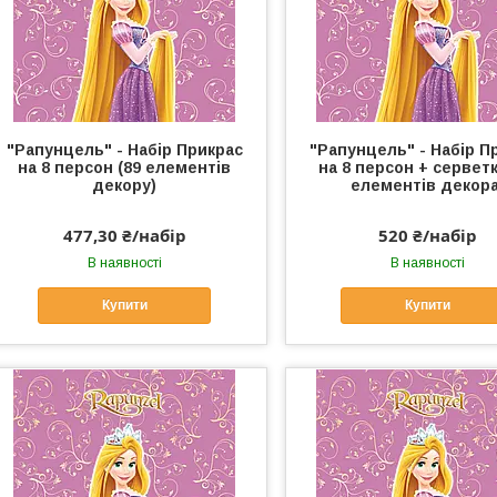
"Рапунцель" - Набір Прикрас
"Рапунцель" - Набір П
на 8 персон (89 елементів
на 8 персон + серветк
декору)
елементів декора
477,30 ₴/набір
520 ₴/набір
В наявності
В наявності
Купити
Купити