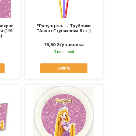
рикрас
"Рапунцель" - Трубочки
и (191
"Асорті" (упаковка 8 шт)
)
15,50 ₴/упаковка
В наявності
Купити