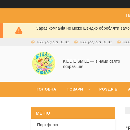
П
Зараз компанія не може швидко обробляти замов
+380 (50) 501-31-31
+380 (66) 501-31-31
+380
KIDDIE SMILE — з нами свято
яскравіше!
ГОЛОВНА
ТОВАРИ
РОЗДРІБ
А
Портфоліо
"