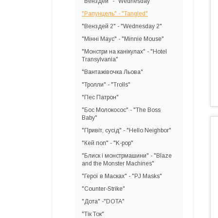
"Венздей" - "Wednesday"
"Рапунцель" - "Tangled"
"Венздей 2" - "Wednesday 2"
"Мінні Маус" - "Minnie Mouse"
"Монстри на канікулах" - "Hotel
Transylvania"
"Вантажівочка Льова"
"Тролли" - "Trolls"
"Пес Патрон"
"Бос Молокосос" - "The Boss
Baby"
"Привіт, сусід" - "Hello Neighbor"
"Кей поп" - "K-pop"
"Блиск і монстрмашини" - "Blaze
and the Monster Machines"
"Герої в Масках" - "PJ Masks"
"Counter-Strike"
"Дота" -"DOTA"
"Тік Ток"