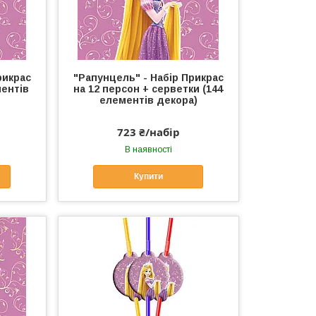
рикрас
"Рапунцель" - Набір Прикрас
ментів
на 12 персон + серветки (144
елементів декора)
723 ₴/набір
В наявності
Купити