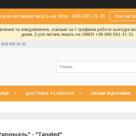
о всім питанням пишіть на Viber - 066-501-31-31
Контакти
лення та повідомлення, оскільки за її графіком роботи сьогодні 
днем. З усіх питань пишіть на VIBER +38-066-501-31-31.
 (63) 502-31-31
КЦІЇ
ДОСТАВКА ТА ОПЛАТА
УМОВИ ВІДПРАВКИ
Рапунцель" - "Tangled"