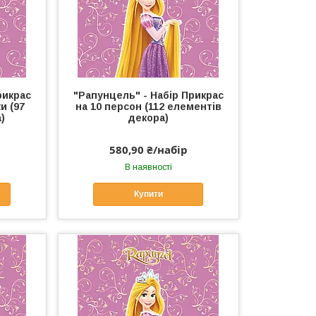
рикрас
"Рапунцель" - Набір Прикрас
и (97
на 10 персон (112 елементів
)
декора)
580,90 ₴/набір
В наявності
Купити