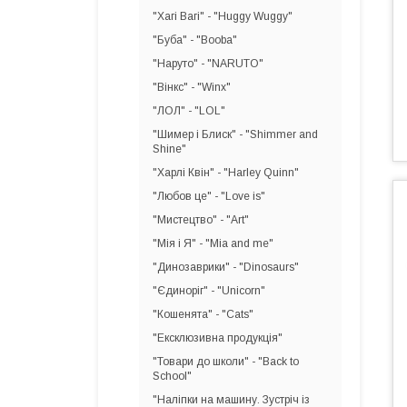
"Хагі Вагі" - "Huggy Wuggy"
"Буба" - "Booba"
"Наруто" - "NARUTO"
"Вінкс" - "Winx"
"ЛОЛ" - "LOL"
"Шимер і Блиск" - "Shimmer and
Shine"
"Харлі Квін" - "Harley Quinn"
"Любов це" - "Love is"
"Мистецтво" - "Art"
"Мія і Я" - "Mia and me"
"Динозаврики" - "Dinosaurs"
"Єдиноріг" - "Unicorn"
"Кошенята" - "Cats"
"Ексклюзивна продукція"
"Товари до школи" - "Back to
School"
"Наліпки на машину. Зустріч із