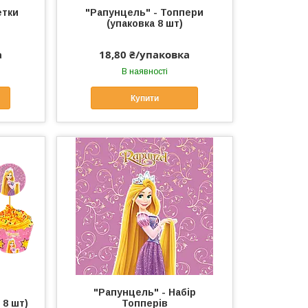
етки
"Рапунцель" - Топпери
(упаковка 8 шт)
а
18,80 ₴/упаковка
В наявності
Купити
"Рапунцель" - Набір
 8 шт)
Топперів