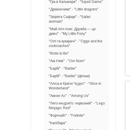
"Гра в Кальмара" - "Squid Game"
"Дракончики" - "Little dragons"
"Звірята Сафарі" - "Safari
animals"
"Май літл поні: Дружба — це
диво" - "My Little Pony"
"Оггі та кукарачі" - "Ogge and the
cockroaches"
"Bride to Be"
"Ам Ням" - "Om Nom"
"Барбі" - "Barbie"
"Барбі" - "Barbie" (фільм)
"Аліса в Країні Чудес" - "Alice in
Wonderland"
"Амонг Ас" - "Among Us"
"Лего ніндзяґо: червоний" - "Lego
Ninjago: Red"
"Фортнайт" - "Fortnite"
"Капібара"