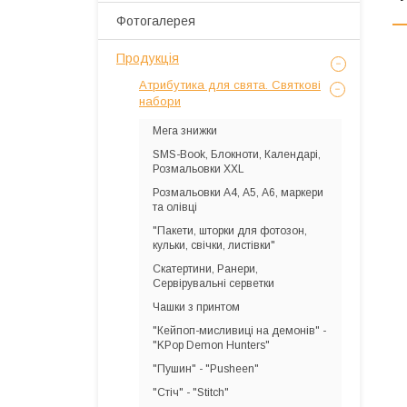
Фотогалерея
Продукція
Атрибутика для свята. Святкові
набори
Мега знижки
SMS-Book, Блокноти, Календарі,
Розмальовки XXL
Розмальовки А4, А5, А6, маркери
та олівці
"Пакети, шторки для фотозон,
кульки, свічки, листівки"
Скатертини, Ранери,
Сервірувальні серветки
Чашки з принтом
"Кейпоп-мисливиці на демонів" -
"KPop Demon Hunters"
"Пушин" - "Pusheen"
"Стіч" - "Stitch"