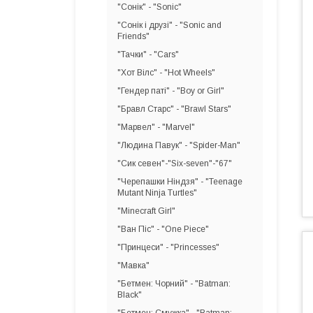
"Сонік" - "Sonic"
"Сонік і друзі" - "Sonic and
Friends"
"Тачки" - "Cars"
"Хот Вілс" - "Hot Wheels"
"Гендер паті" - "Boy or Girl"
"Бравл Старс" - "Brawl Stars"
"Марвел" - "Marvel"
"Людина Павук" - "Spider-Man"
"Сик севен"-"Six-seven"-"67"
"Черепашки Ніндзя" - "Teenage
Mutant Ninja Turtles"
"Minecraft Girl"
"Ван Піс" - "One Piece"
"Принцеси" - "Princesses"
"Мавка"
"Бетмен: Чорний" - "Batman:
Black"