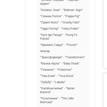
"Бетмен: Смужка" - "Batman:
stripes"
"Бетмен: Знак" - "Batman: Sign"
"Свинка Пеппа" - "Peppa Pig"
"Ґравіті Фолз" - "Gravity Falls"
"Гаррі Поттер" - "Harry Potter"
"Кунг-фу Панда" - "Kung Fu
Panda"
"Крижане Серце" - "Frozen"
Аватар
"Трансформери" - "Transformers"
"Малюк Акула" - "Baby Shark"
"Покемон" - "Pokemon"
"Тока Бока" - "Toca Boca"
"Лубубу" -"Labubu"
"Італійські меми" - "Italian
brainrot"
"Русалонька" - "The Little
Mermaid"