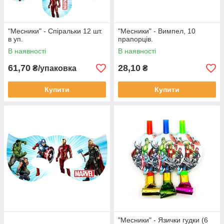
"Месники" - Спіральки 12 шт.
"Месники" - Вимпел, 10
в уп.
прапорців.
В наявності
В наявності
61,70
28,10
₴/упаковка
₴
Купити
Купити
"Месники" - Язички гудки (6