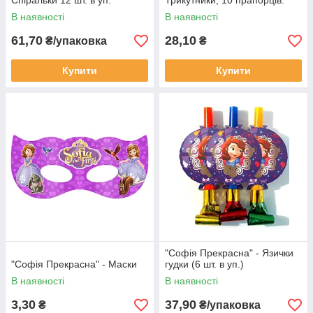
Спіральки 12 шт. в уп.
Трикутники, 10 прапорців.
В наявності
В наявності
61,70
28,10
₴/упаковка
₴
Купити
Купити
"Софія Прекрасна" - Язички
"Софія Прекрасна" - Маски
гудки (6 шт. в уп.)
В наявності
В наявності
3,30
37,90
₴
₴/упаковка