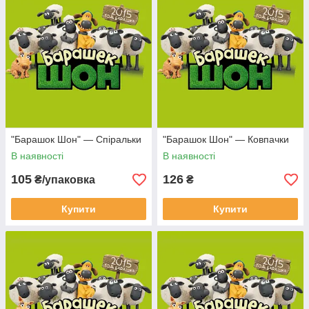
"Барашок Шон" — Спіральки
"Барашок Шон" — Ковпачки
В наявності
В наявності
105
126
₴/упаковка
₴
Купити
Купити