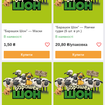
"Барашок Шон" — Язички
"Барашок Шон" — Маски
гудки (6 шт. в уп.)
В наявності
В наявності
1,50
20,80
₴
₴/упаковка
Купити
Купити