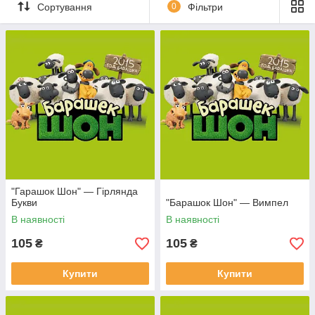
Сортування
0
Фільтри
"Гарашок Шон" — Гірлянда
Букви
"Барашок Шон" — Вимпел
В наявності
В наявності
105
105
₴
₴
Купити
Купити