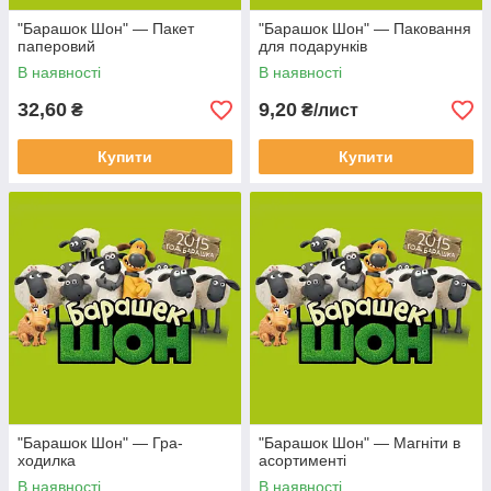
"Барашок Шон" — Пакет
"Барашок Шон" — Паковання
паперовий
для подарунків
В наявності
В наявності
32,60
9,20
₴
₴/лист
Купити
Купити
"Барашок Шон" — Гра-
"Барашок Шон" — Магніти в
ходилка
асортименті
В наявності
В наявності