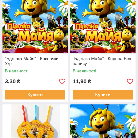
"Бджілка Майя" - Ковпачки
"Бджілка Майя" - Корона Без
Укр
напису
В наявності
В наявності
3,30
11,90
₴
₴
Купити
Купити