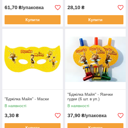
61,70
28,10
₴/упаковка
₴
Купити
Купити
"Бджілка Майя" - Язички
"Бджілка Майя" - Маски
гудки (6 шт. в уп.)
В наявності
В наявності
3,30
37,90
₴
₴/упаковка
Купити
Купити