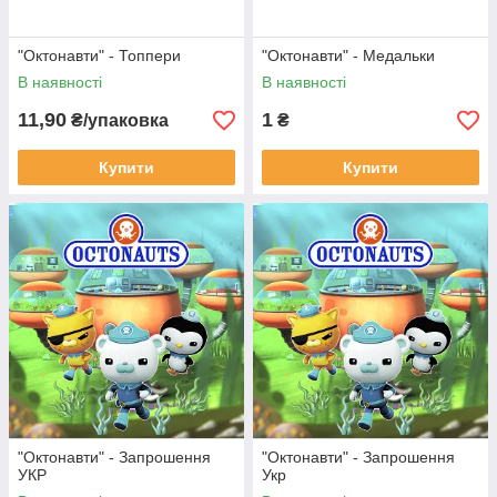
"Октонавти" - Топпери
"Октонавти" - Медальки
В наявності
В наявності
11,90
1
₴/упаковка
₴
Купити
Купити
"Октонавти" - Запрошення
"Октонавти" - Запрошення
УКР
Укр