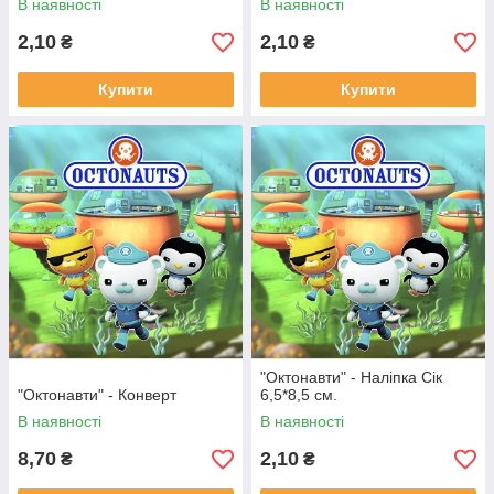
В наявності
В наявності
2,10
2,10
₴
₴
Купити
Купити
"Октонавти" - Наліпка Сік
"Октонавти" - Конверт
6,5*8,5 см.
В наявності
В наявності
8,70
2,10
₴
₴