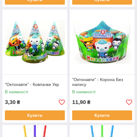
"Октонавти" - Корона Без
"Октонавти" - Ковпачки Укр
напису
В наявності
В наявності
3,30
11,90
₴
₴
Купити
Купити