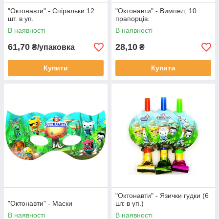
"Октонавти" - Спіральки 12
"Октонавти" - Вимпел, 10
шт. в уп.
прапорців.
В наявності
В наявності
61,70
28,10
₴/упаковка
₴
Купити
Купити
"Октонавти" - Язички гудки (6
"Октонавти" - Маски
шт. в уп.)
В наявності
В наявності