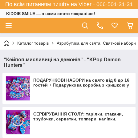
По всім питанням пишіть на Viber - 066-501-31-31
KIDDIE SMILE — з нами свято яскравіше!
Каталог товарів
Атрибутика для свята. Святкові набори
"Кейпоп-мисливиці на демонів" - "KPop Demon
Hunters"
ПОДАРУНКОВІ НАБОРИ на свято від 8 до 16
гостей + Подарункова коробка з кришкою у
ПОДАРУНОК
СЕРВІРУВАННЯ СТОЛУ: тарілки, стакани,
трубочки, серветки, топпери, наліпки,
коробочки для солодощів