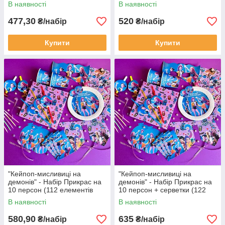
декору)
елементів декора)
В наявності
В наявності
477,30
520
₴/набір
₴/набір
Купити
Купити
"Кейпоп-мисливиці на
"Кейпоп-мисливиці на
демонів" - Набір Прикрас на
демонів" - Набір Прикрас на
10 персон (112 елементів
10 персон + серветки (122
декора)
елементів декора)
В наявності
В наявності
580,90
635
₴/набір
₴/набір