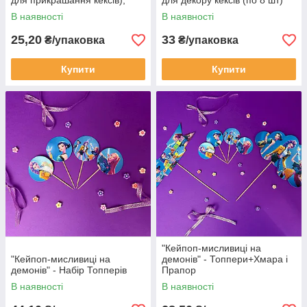
для прикрашання кексів),
для декору кексів (по 8 шт)
упаковка 8 шт.
В наявності
В наявності
25,20
33
₴/упаковка
₴/упаковка
Купити
Купити
"Кейпоп-мисливиці на
"Кейпоп-мисливиці на
демонів" - Топпери+Хмара і
демонів" - Набір Топперів
Прапор
В наявності
В наявності