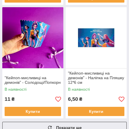
"Кейпоп-мисливиці на
"Кейпоп-мисливиці на
демонів" - Наліпка на Пляшку
демонів" - Солодощі/Попкорн
12*6 см
В наявності
В наявності
11
6,50
₴
₴
Купити
Купити
Показати ще