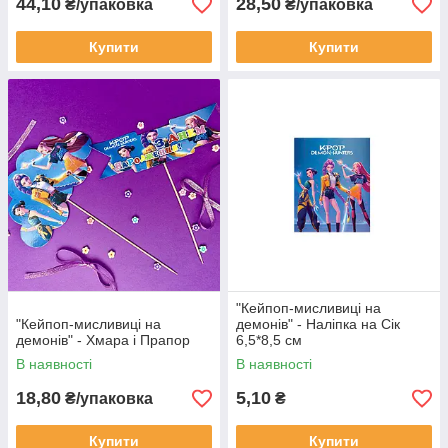
44,10
28,50
₴/упаковка
₴/упаковка
Купити
Купити
"Кейпоп-мисливиці на
"Кейпоп-мисливиці на
демонів" - Наліпка на Сік
демонів" - Хмара і Прапор
6,5*8,5 см
В наявності
В наявності
18,80
5,10
₴/упаковка
₴
Купити
Купити