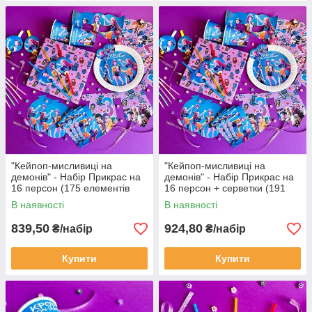
"Кейпоп-мисливиці на
"Кейпоп-мисливиці на
демонів" - Набір Прикрас на
демонів" - Набір Прикрас на
16 персон (175 елементів
16 персон + серветки (191
декора)
елементів декора)
В наявності
В наявності
839,50
924,80
₴/набір
₴/набір
Купити
Купити