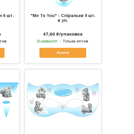
и 6 шт.
"Me To You" - Спіральки 9 шт.
в уп.
а
47,60 ₴/упаковка
птом
В наявності
Тільки оптом
Купити