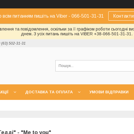
о всім питанням пишіть на Viber - 066-501-31-31
Контакти
лення та повідомлення, оскільки за її графіком роботи сьогодні 
днем. З усіх питань пишіть на VIBER +38-066-501-31-31.
 (63) 502-31-31
КЦІЇ
ДОСТАВКА ТА ОПЛАТА
УМОВИ ВІДПРАВКИ
Тедді" - "Me to you"