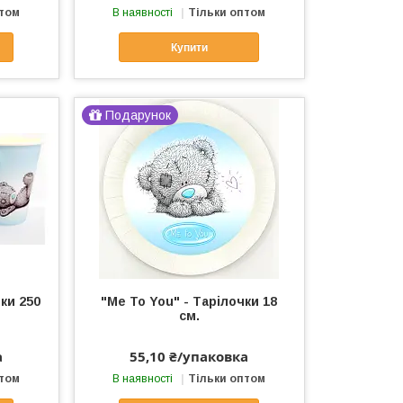
птом
В наявності
Тільки оптом
Купити
Подарунок
ки 250
"Me To You" - Тарілочки 18
см.
а
55,10 ₴/упаковка
птом
В наявності
Тільки оптом