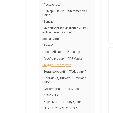
"Русалонька"
"Шімер і Шайн" - "Shimmer and
Shine"
"Вспыш"
"Як приборкати дракона" - "How
to Train Your Dragon"
Король Лев
"Аніме"
Гоночний картатий прапор
"Герої в масках" - "PJ Masks"
"Тедді" - "Me to you"
"Тедді рожевий" - "Teddy pink"
"БейБлейд: Вибух" - "Beyblade
Burst"
"Cocomelon" - "Кокомелон"
"ЛОЛ" - "LOL"
"Харлі Квін" - "Harley Quinn"
"П. У. П. С." - "T. O. T. S."