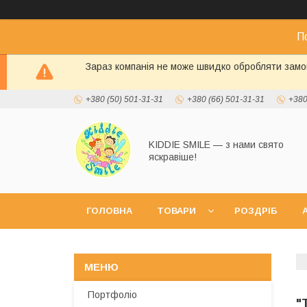
П
Зараз компанія не може швидко обробляти замов
+380 (50) 501-31-31
+380 (66) 501-31-31
+380
KIDDIE SMILE — з нами свято
яскравіше!
ГОЛОВНА
ТОВАРИ
РОЗДРІБ
А
Портфоліо
"