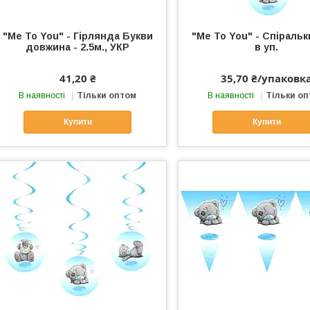
"Me To You" - Гірлянда Букви
"Me To You" - Спіральк
довжина - 2.5м., УКР
в уп.
41,20 ₴
35,70 ₴/упаковк
В наявності
Тільки оптом
В наявності
Тільки о
Купити
Купити