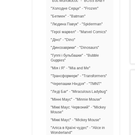
"Бос Молокосос" - "BOSS BABY"
"Холодне Серце" - "Frozen"
"Бетмен" - "Batman"
"Людина Павук" - "Spiderman"
"Герої марвел" - "Marvel Comics"
"Діно" - "Dino"
"Динозаврики" - "Dinosaurs"
"Гуппі і бульбашки" - "Bubble
Guppies"
"Мія і Я" - "Mia and Me"
"Трансформери" - "Transformers"
"Черепашки Ніндзя" - "TMNT"
"Леді Баг" - "Miraculous Ladybug"
"Мінні Маус" - "Minnie Mouse"
"Міккі Маус: Червоний" - "Mickey
Mouse"
"Міккі Маус" - "Mickey Mouse"
"Аліса в Країні чудес" - "Alice in
Wonderland"