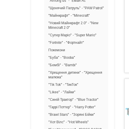
"Among us" - "Еман Ас"
"Щенячий Патруль" - "PAW Patrol"
"Майнкрафт" - "Minecraft"
"Новий Майнкрафт 2.0" - "New
Minecraft 2.0"
"Супер Маріо" - "Super Mario"
"Fortnite" - "Фортнайт"
Покемони
"Буба" - "Booba"
"Бембі" - "Bambi"
"Хрещення дитини" - "Хрещення
малюка"
"Tik Tok" - "ТикТок"
"Likee" - "Лайки"
"Синій Трактор" - "Blue Tractor"
"Гаррі Поттер" - "Harry Potter"
"Brawl Stars" - "Зоряні Бійки"
"Хот Вілс" - "Hot Wheels"