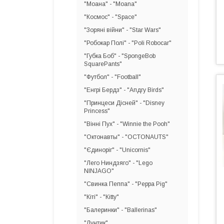
"Моана" - "Moana"
"Космос" - "Space"
"Зоряні війни" - "Star Wars"
"Робокар Полі" - "Poli Robocar"
"Губка Боб" - "SpongeBob
SquarePants"
"Футбол" - "Football"
"Енгрі Бердз" - "Апдгу Birds"
"Принцеси Дісней" - "Disney
Princess"
"Вінні Пух" - "Winnie the Pooh"
"Октонавты" - "OCTONAUTS"
"Єдиноріг" - "Unicornis"
"Лего Ниндзяго" - "Lego
NINJAGO"
"Свинка Пеппа" - "Peppa Pig"
"Кіті" - "Кitty"
"Балеринки" - "Ballerinas"
"Лунтик"