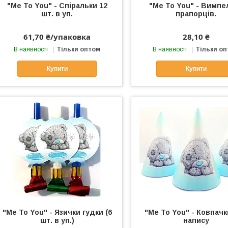
"Me To You" - Спіральки 12
"Me To You" - Вимпел
шт. в уп.
прапорців.
61,70 ₴/упаковка
28,10 ₴
В наявності
Тільки оптом
В наявності
Тільки о
Купити
Купити
"Me To You" - Язички гудки (6
"Me To You" - Ковпачк
шт. в уп.)
напису