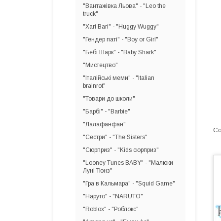
"Вантажівка Льова" - "Leo the
truck"
"Хагі Вагі" - "Huggy Wuggy"
"Гендер паті" - "Boy or Girl"
"Бебі Шарк" - "Baby Shark"
"Мистецтво"
"Італійські меми" - "Italian
brainrot"
"Товари до школи"
"Барбі" - "Barbie"
"Лалафанфан"
"Сестри" - "The Sisters"
"Сюрприз" - "Kids сюрприз"
"Looney Tunes BABY" - "Малюки
Луні Тюнз"
"Гра в Кальмара" - "Squid Game"
"Наруто" - "NARUTO"
"Roblox" - "Роблокс"