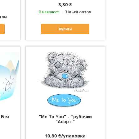
3,30 ₴
В наявності
Тільки оптом
птом
Купити
 Без
"Me To You" - Трубочки
"Асорті"
10,80 ₴/упаковка