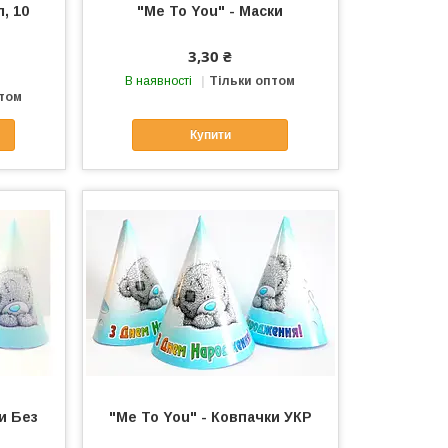
, 10
"Me To You" - Маски
3,30 ₴
В наявності
Тільки оптом
птом
Купити
и Без
"Me To You" - Ковпачки УКР