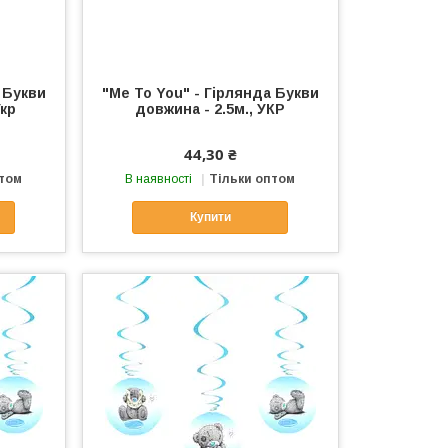
 Букви
"Me To You" - Гірлянда Букви
Укр
довжина - 2.5м., УКР
44,30 ₴
птом
В наявності
Тільки оптом
Купити