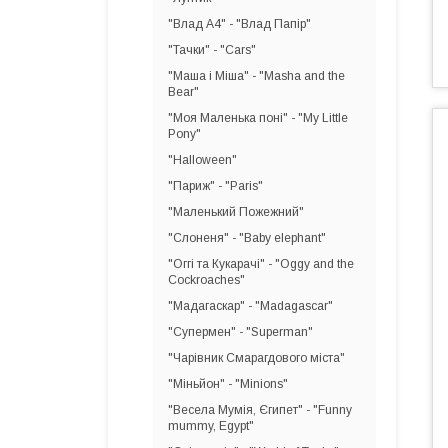
"Влад А4" - "Влад Папір"
"Тачки" - "Cars"
"Маша і Міша" - "Masha and the
Bear"
"Моя Маленька поні" - "My Little
Pony"
"Halloween"
"Париж" - "Paris"
"Маленький Пожежний"
"Слоненя" - "Baby elephant"
"Оггі та Кукарачі" - "Oggy and the
Cockroaches"
"Мадагаскар" - "Madagascar"
"Супермен" - "Superman"
"Чарівник Смарагдового міста"
"Міньйон" - "Minions"
"Весела Мумія, Єгипет" - "Funny
mummy, Egypt"