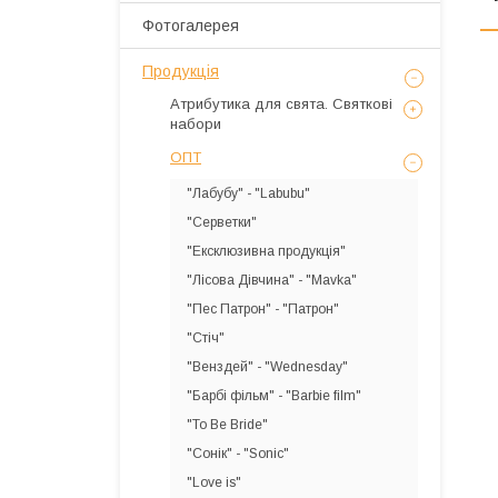
Фотогалерея
Продукція
Атрибутика для свята. Святкові
набори
ОПТ
"Лабубу" - "Labubu"
"Серветки"
"Ексклюзивна продукція"
"Лісова Дівчина" - "Mavka"
"Пес Патрон" - "Патрон"
"Стіч"
"Венздей" - "Wednesday"
"Барбі фільм" - "Barbie film"
"To Be Bride"
"Сонік" - "Sonic"
"Love is"