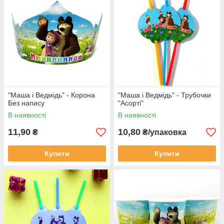
"Маша і Ведмідь" - Корона
"Маша і Ведмідь" - Трубочки
Без напису
"Асорті"
В наявності
В наявності
11,90
10,80
₴
₴/упаковка
Купити
Купити