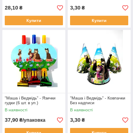
28,10
3,30
₴
₴
Купити
Купити
"Маша і Ведмідь" - Язички
"Маша і Ведмідь" - Ковпачки
гудки (6 шт. в уп.)
Без надписи
В наявності
В наявності
37,90
3,30
₴/упаковка
₴
Купити
Купити