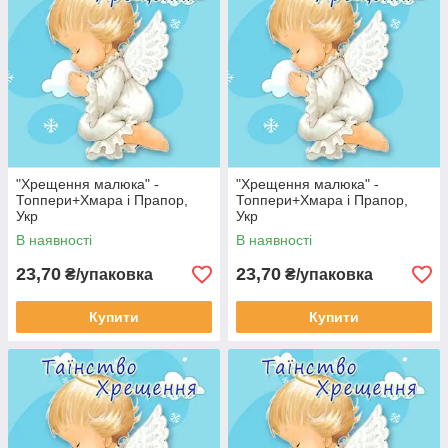
"Хрещення малюка" -
"Хрещення малюка" -
Топпери+Хмара і Прапор,
Топпери+Хмара і Прапор,
Укр
Укр
В наявності
В наявності
23,70
23,70
₴/упаковка
₴/упаковка
Купити
Купити