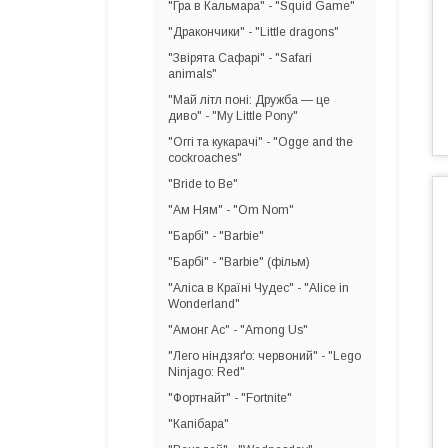
"Гра в Кальмара" - "Squid Game"
"Дракончики" - "Little dragons"
"Звірята Сафарі" - "Safari
animals"
"Май літл поні: Дружба — це
диво" - "My Little Pony"
"Оггі та кукарачі" - "Ogge and the
cockroaches"
"Bride to Be"
"Ам Ням" - "Om Nom"
"Барбі" - "Barbie"
"Барбі" - "Barbie" (фільм)
"Аліса в Країні Чудес" - "Alice in
Wonderland"
"Амонг Ас" - "Among Us"
"Лего ніндзяґо: червоний" - "Lego
Ninjago: Red"
"Фортнайт" - "Fortnite"
"Капібара"