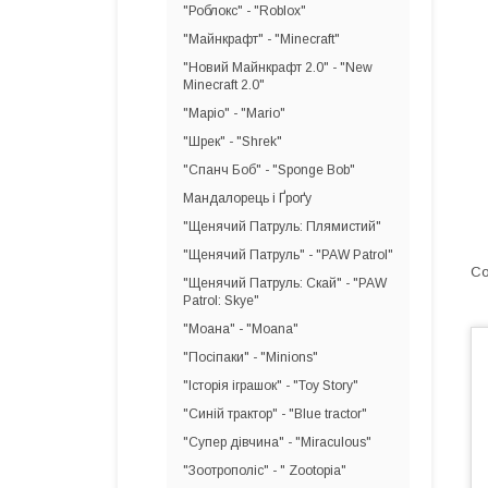
"Роблокс" - "Roblox"
"Майнкрафт" - "Minecraft"
"Новий Майнкрафт 2.0" - "New
Minecraft 2.0"
"Маріо" - "Mario"
"Шрек" - "Shrek"
"Спанч Боб" - "Sponge Bob"
Мандалорець і Ґроґу
"Щенячий Патруль: Плямистий"
"Щенячий Патруль" - "PAW Patrol"
"Щенячий Патруль: Скай" - "PAW
Patrol: Skye"
"Моана" - "Moana"
"Посіпаки" - "Minions"
"Історія іграшок" - "Toy Story"
"Синій трактор" - "Blue tractor"
"Супер дівчина" - "Miraculous"
"Зоотрополіс" - " Zootopia"