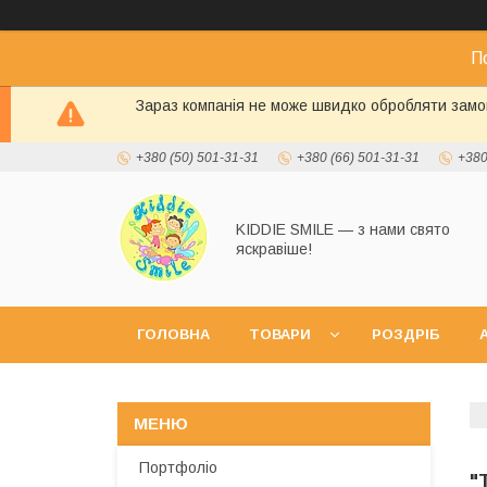
П
Зараз компанія не може швидко обробляти замов
+380 (50) 501-31-31
+380 (66) 501-31-31
+380
KIDDIE SMILE — з нами свято
яскравіше!
ГОЛОВНА
ТОВАРИ
РОЗДРІБ
А
Портфоліо
"