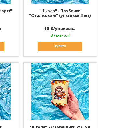
сорті"
"Школа" - Трубочки
"Стилізовані" (упаковка 8 шт)
а
18 ₴/упаковка
В наявності
Купити
ки
"Школа" - Стаканчики 250 мл