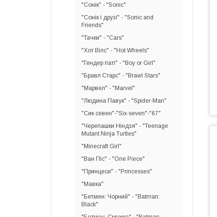
"Сонік" - "Sonic"
"Сонік і друзі" - "Sonic and
Friends"
"Тачки" - "Cars"
"Хот Вілс" - "Hot Wheels"
"Гендер паті" - "Boy or Girl"
"Бравл Старс" - "Brawl Stars"
"Марвел" - "Marvel"
"Людина Павук" - "Spider-Man"
"Сик севен"-"Six-seven"-"67"
"Черепашки Ніндзя" - "Teenage
Mutant Ninja Turtles"
"Minecraft Girl"
"Ван Піс" - "One Piece"
"Принцеси" - "Princesses"
"Мавка"
"Бетмен: Чорний" - "Batman:
Black"