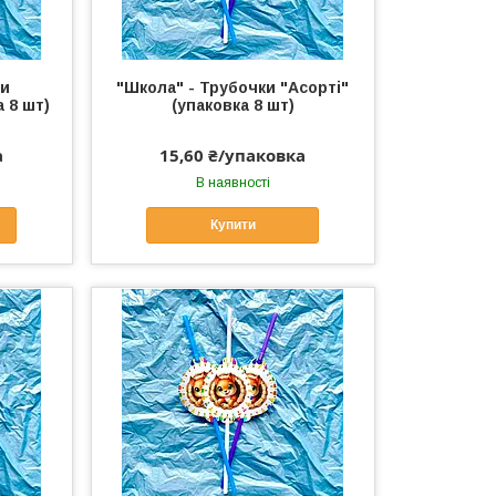
ки
"Школа" - Трубочки "Асорті"
а 8 шт)
(упаковка 8 шт)
а
15,60 ₴/упаковка
В наявності
Купити