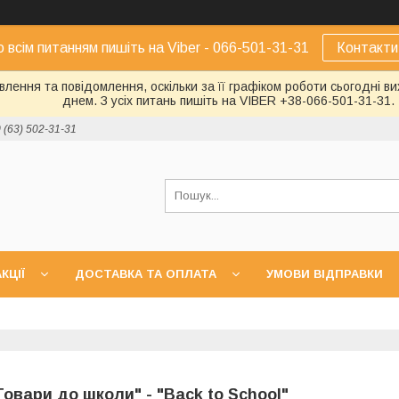
о всім питанням пишіть на Viber - 066-501-31-31
Контакти
лення та повідомлення, оскільки за її графіком роботи сьогодні 
днем. З усіх питань пишіть на VIBER +38-066-501-31-31.
 (63) 502-31-31
КЦІЇ
ДОСТАВКА ТА ОПЛАТА
УМОВИ ВІДПРАВКИ
Товари до школи" - "Back to School"