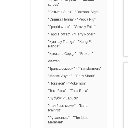
"Бетмен: Смужка" - "Batman:
stripes"
"Бетмен: Знак" - "Batman: Sign"
"Свинка Пеппа" - "Peppa Pig"
"Ґравіті Фолз" - "Gravity Falls"
"Гаррі Поттер" - "Harry Potter"
"Кунг-фу Панда" - "Kung Fu
Panda"
"Крижане Серце" - "Frozen"
Аватар
"Трансформери" - "Transformers"
"Малюк Акула" - "Baby Shark"
"Покемон" - "Pokemon"
"Тока Бока" - "Toca Boca"
"Лубубу" -"Labubu"
"Італійські меми" - "Italian
brainrot"
"Русалонька" - "The Little
Mermaid"