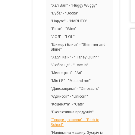
"Хагі Вагі" - "Huggy Wuggy"
"Буба" - "Booba"
"Наруто" - "NARUTO"
"Вінкс" - "Winx"
"ЛОЛ" - "LOL"
"Шимер і Блиск" - "Shimmer and
Shine"
"Харлі Квін" - "Harley Quinn"
"Любов це" - "Love is"
"Мистецтво" - "Art"
"Мія і Я" - "Mia and me"
"Динозаврики" - "Dinosaurs"
"Єдиноріг" - "Unicorn"
"Кошенята" - "Cats"
"Ексклюзивна продукція"
"Товари до школи" - "Back to
School"
"Наліпки на машину. Зустріч із