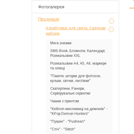
Фотогалерея
Продукція
Атрибутика для свята. Святкові
набори
Мега знижки
SMS-Book, Блокноти, Календарі,
Розмальовки XXL
Розмальовки А4, А5, А6, маркери
та олівці
"Пакети, шторки для фотозон,
кульки, свічки, листівки"
Скатертини, Ранери,
Сервірувальні серветки
Чашки з принтом
"Кейпоп-мисливиці на демонів" -
"KPop Demon Hunters"
"Пушин" - "Pusheen"
"Стіч" - "Stitch"