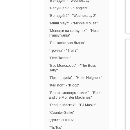
"Венздей" - "Wednesday"
"Рапунцель" - "Tangled"
"Венздей 2" - "Wednesday 2"
"Мінні Маус" - "Minnie Mouse"
"Монстри на канікулах" - "Hotel
Transylvania"
"Вантажівочка Льова"
"Тролли" - "Trolls"
"Пес Патрон"
"Бос Молокосос" - "The Boss
Baby"
"Привіт, сусід" - "Hello Neighbor"
"Кей поп" - "K-pop"
"Блиск і монстрмашини" - "Blaze
and the Monster Machines"
"Герої в Масках" - "PJ Masks"
"Counter-Strike"
"Дота" -"DOTA"
"Тік Ток"