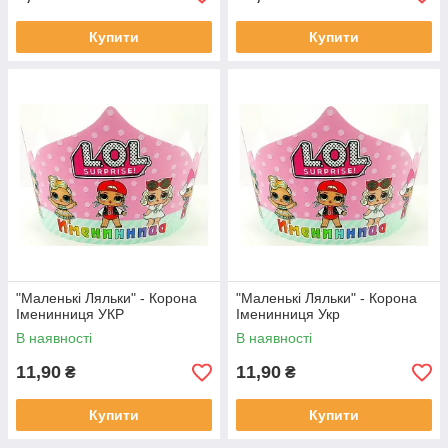
Купити
Купити
"Маленькі Ляльки" - Корона
"Маленькі Ляльки" - Корона
Іменинниця УКР
Іменинниця Укр
В наявності
В наявності
11,90
11,90
₴
₴
Купити
Купити