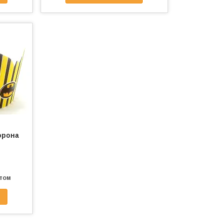
орона
птом