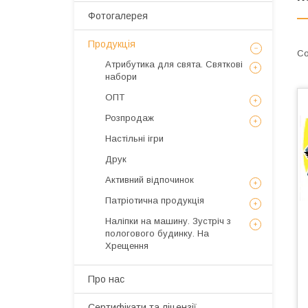
Фотогалерея
Продукція
Атрибутика для свята. Святкові
набори
ОПТ
Розпродаж
Настільні ігри
Друк
Активний відпочинок
Патріотична продукція
Наліпки на машину. Зустріч з
пологового будинку. На
Хрещення
Про нас
Сертифікати та ліцензії