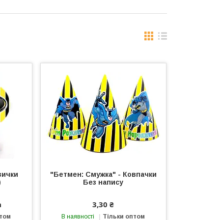
зички
"Бетмен: Смужка" - Ковпачки
)
Без напису
а
3,30 ₴
птом
В наявності
Тільки оптом