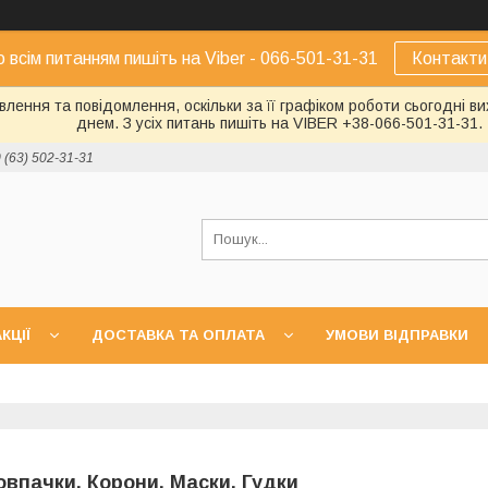
о всім питанням пишіть на Viber - 066-501-31-31
Контакти
лення та повідомлення, оскільки за її графіком роботи сьогодні 
днем. З усіх питань пишіть на VIBER +38-066-501-31-31.
 (63) 502-31-31
КЦІЇ
ДОСТАВКА ТА ОПЛАТА
УМОВИ ВІДПРАВКИ
овпачки, Корони, Маски, Гудки