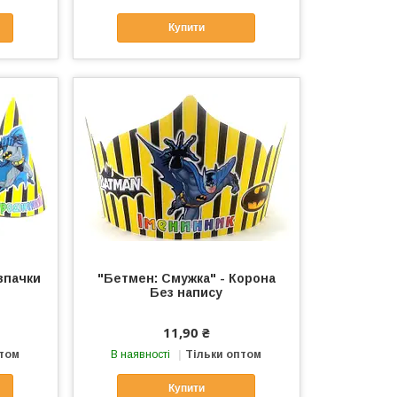
Купити
впачки
"Бетмен: Смужка" - Корона
Без напису
11,90 ₴
птом
В наявності
Тільки оптом
Купити