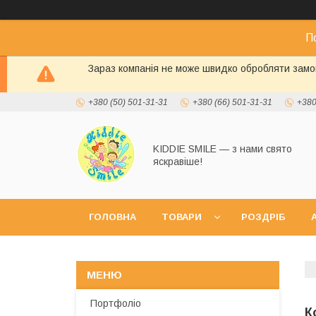
П
Зараз компанія не може швидко обробляти замов
+380 (50) 501-31-31
+380 (66) 501-31-31
+380
KIDDIE SMILE — з нами свято
яскравіше!
ГОЛОВНА
ТОВАРИ
РОЗДРІБ
А
Портфоліо
К