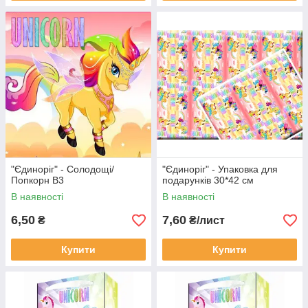
"Єдиноріг" - Солодощі/
"Єдиноріг" - Упаковка для
Попкорн В3
подарунків 30*42 см
В наявності
В наявності
6,50
7,60
₴
₴/лист
Купити
Купити