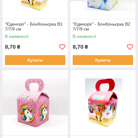
"Єдиноріг" - Бонбоньєрка В1
"Єдиноріг" - Бонбоньєрка В2
7/7/9 см
7/7/9 см
В наявності
В наявності
8,70
8,70
₴
₴
Купити
Купити