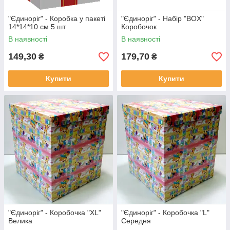
"Єдиноріг" - Коробка у пакеті
"Єдиноріг" - Набір "BOX"
14*14*10 см 5 шт
Коробочок
В наявності
В наявності
149,30
179,70
₴
₴
Купити
Купити
"Єдиноріг" - Коробочка "XL"
"Єдиноріг" - Коробочка "L"
Велика
Середня