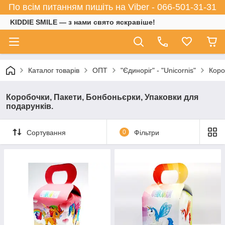
По всім питанням пишіть на Viber - 066-501-31-31
KIDDIE SMILE — з нами свято яскравіше!
Каталог товарів
ОПТ
"Єдиноріг" - "Unicornis"
Коро
Коробочки, Пакети, Бонбоньєрки, Упаковки для
подарунків.
Сортування
0
Фільтри