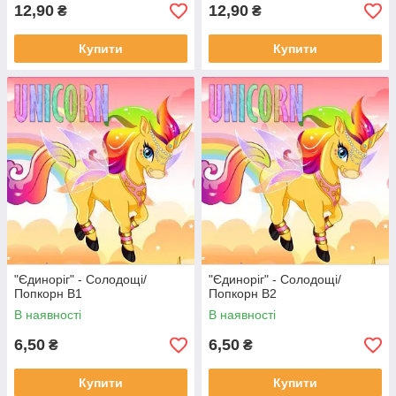
12,90
12,90
₴
₴
Купити
Купити
"Єдиноріг" - Солодощі/
"Єдиноріг" - Солодощі/
Попкорн В1
Попкорн В2
В наявності
В наявності
6,50
6,50
₴
₴
Купити
Купити