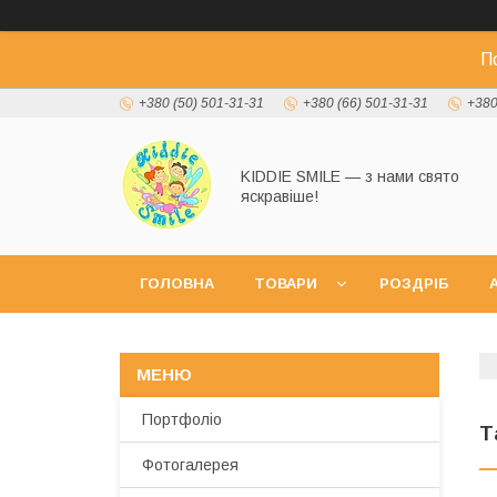
П
+380 (50) 501-31-31
+380 (66) 501-31-31
+380
KIDDIE SMILE — з нами свято
яскравіше!
ГОЛОВНА
ТОВАРИ
РОЗДРІБ
А
Портфоліо
Т
Фотогалерея