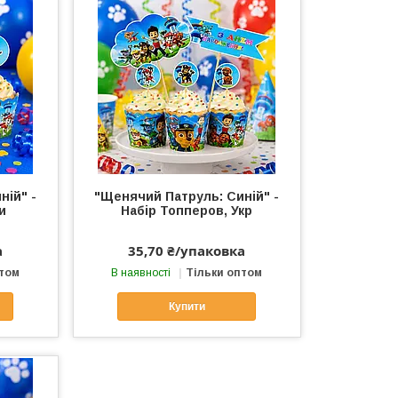
ній" -
"Щенячий Патруль: Синій" -
и
Набір Топперов, Укр
а
35,70 ₴/упаковка
птом
В наявності
Тільки оптом
Купити