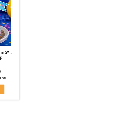
ній" -
кр
а
птом