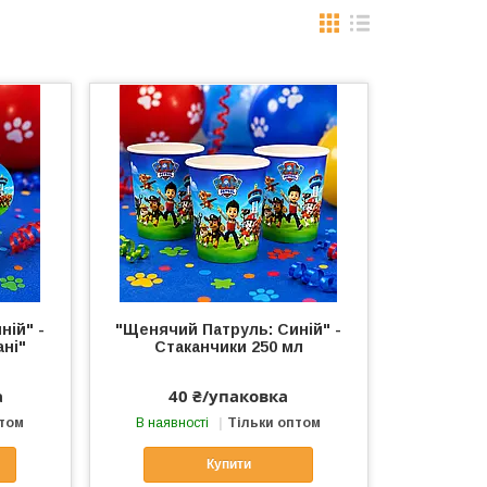
ній" -
"Щенячий Патруль: Синій" -
ані"
Стаканчики 250 мл
а
40 ₴/упаковка
птом
В наявності
Тільки оптом
Купити