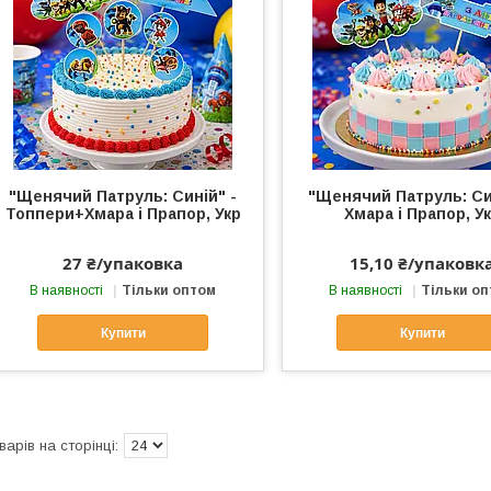
"Щенячий Патруль: Синій" -
"Щенячий Патруль: Си
Топпери+Хмара і Прапор, Укр
Хмара і Прапор, У
27 ₴/упаковка
15,10 ₴/упаковк
В наявності
Тільки оптом
В наявності
Тільки о
Купити
Купити