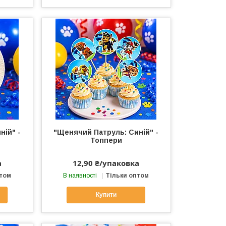
ній" -
"Щенячий Патруль: Синій" -
Топпери
а
12,90 ₴/упаковка
птом
В наявності
Тільки оптом
Купити