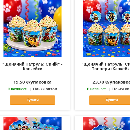
"Щенячий Патруль: Синій" -
"Щенячий Патруль: Си
Капкейки
Топпери+Капкейк
19,50 ₴/упаковка
23,70 ₴/упаковк
В наявності
Тільки оптом
В наявності
Тільки о
Купити
Купити