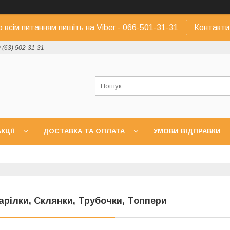
о всім питанням пишіть на Viber - 066-501-31-31
Контакти
 (63) 502-31-31
КЦІЇ
ДОСТАВКА ТА ОПЛАТА
УМОВИ ВІДПРАВКИ
арілки, Склянки, Трубочки, Топпери