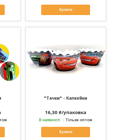
Купити
и
"Тачки" - Капкейки
а
16,30 ₴/упаковка
птом
В наявності
Тільки оптом
Купити