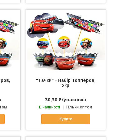
еров,
"Тачки" - Набір Топперов,
Укр
а
30,30 ₴/упаковка
птом
В наявності
Тільки оптом
Купити