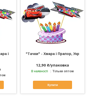
ара і
"Тачки" - Хмара і Прапор, Укр
12,90 ₴/упаковка
а
В наявності
Тільки оптом
птом
Купити