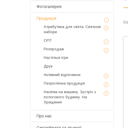
Фотогалерея
Продукція
Атрибутика для свята. Святкові
набори
ОПТ
Розпродаж
Настільні ігри
Друк
Активний відпочинок
Патріотична продукція
Наліпки на машину. Зустріч з
пологового будинку. На
Хрещення
Про нас
Сертифікати та ліцензії