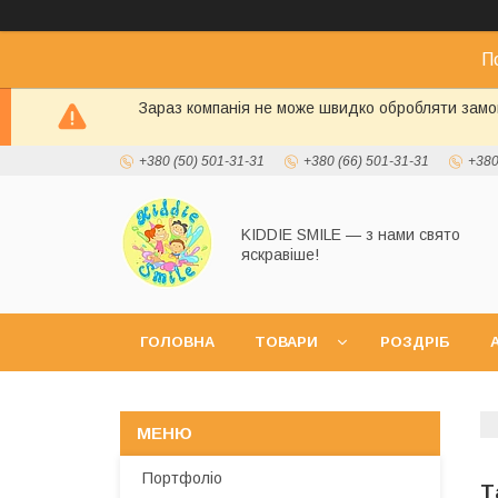
П
Зараз компанія не може швидко обробляти замов
+380 (50) 501-31-31
+380 (66) 501-31-31
+380
KIDDIE SMILE — з нами свято
яскравіше!
ГОЛОВНА
ТОВАРИ
РОЗДРІБ
А
Портфоліо
Т