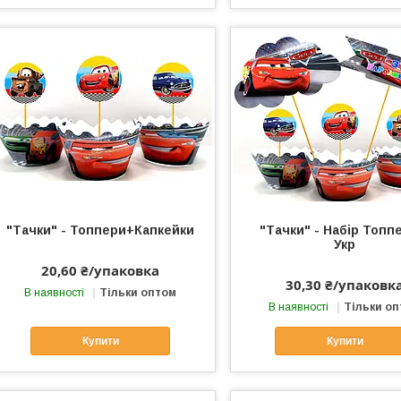
"Тачки" - Топпери+Капкейки
"Тачки" - Набір Топп
Укр
20,60 ₴/упаковка
30,30 ₴/упаковк
В наявності
Тільки оптом
В наявності
Тільки о
Купити
Купити