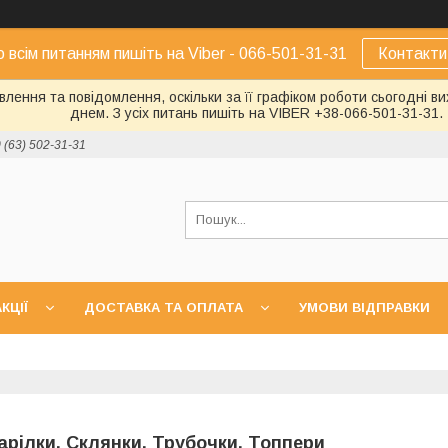
о всім питанням пишіть на Viber - 066-501-31-31
Контакти
лення та повідомлення, оскільки за її графіком роботи сьогодні 
днем. З усіх питань пишіть на VIBER +38-066-501-31-31.
 (63) 502-31-31
КЦІЇ
ДОСТАВКА ТА ОПЛАТА
УМОВИ ВІДПРАВКИ
арілки, Склянки, Трубочки, Топпери