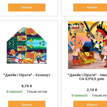
Купити
Купити
"Джейк і Пірати" - Конверт
"Джейк і Пірати" - На
Сік 6,5*8,5 див.
8,70 ₴
2,10 ₴
В наявності
Тільки оптом
В наявності
Тільки о
Купити
Купити