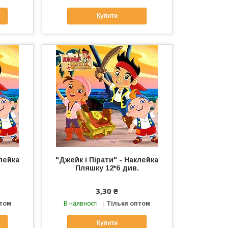
Купити
клейка
"Джейк і Пірати" - Наклейка
Пляшку 12*6 див.
3,30 ₴
птом
В наявності
Тільки оптом
Купити