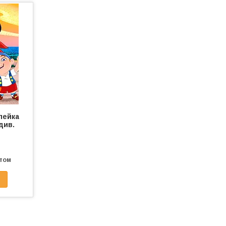
клейка
див.
птом