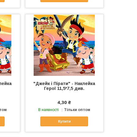
клейка
"Джейк і Пірати" - Наклейка
.
Герої 11,5*7,5 див.
4,30 ₴
птом
В наявності
Тільки оптом
Купити