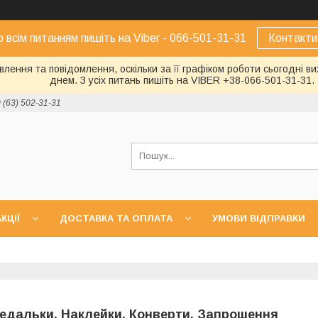
о всім питанням пишіть на Viber - 066-501-31-31
Контакти
лення та повідомлення, оскільки за її графіком роботи сьогодні 
днем. З усіх питань пишіть на VIBER +38-066-501-31-31.
 (63) 502-31-31
КЦІЇ
ДОСТАВКА ТА ОПЛАТА
УМОВИ ВІДПРАВКИ
едальки, Наклейки, Конверти, Запрошення