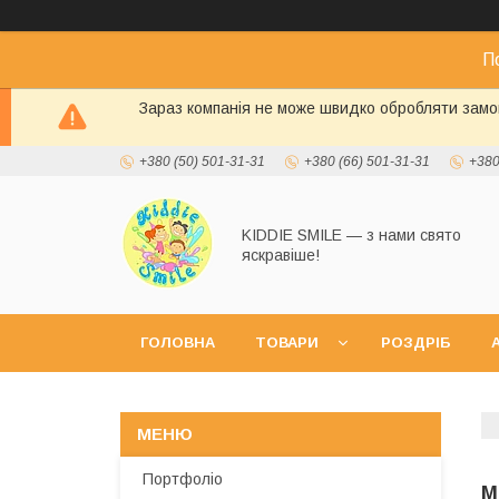
П
Зараз компанія не може швидко обробляти замов
+380 (50) 501-31-31
+380 (66) 501-31-31
+380
KIDDIE SMILE — з нами свято
яскравіше!
ГОЛОВНА
ТОВАРИ
РОЗДРІБ
А
Портфоліо
М