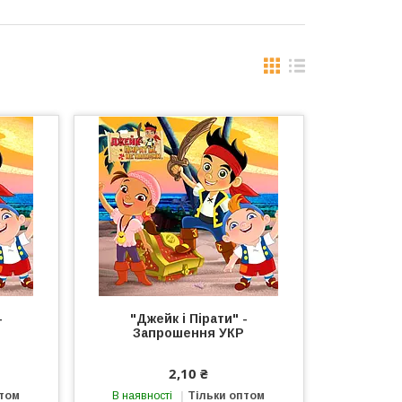
-
"Джейк і Пірати" -
Запрошення УКР
2,10 ₴
птом
В наявності
Тільки оптом