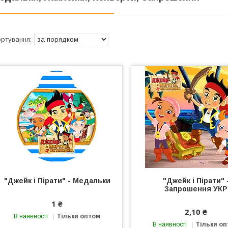
"Джейк і Пірати" - Медальки
"Джейк і Пірати" 
Запрошення УКР
1 ₴
2,10 ₴
В наявності
Тільки оптом
В наявності
Тільки о