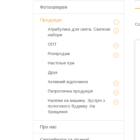
Фотогалерея
Продукція
Атрибутика для свята. Святкові
набори
ОПТ
Розпродаж
Настільні ігри
Друк
Активний відпочинок
Патріотична продукція
Наліпки на машину. Зустріч з
пологового будинку. На
Хрещення
Про нас
Сертифікати та ліцензії