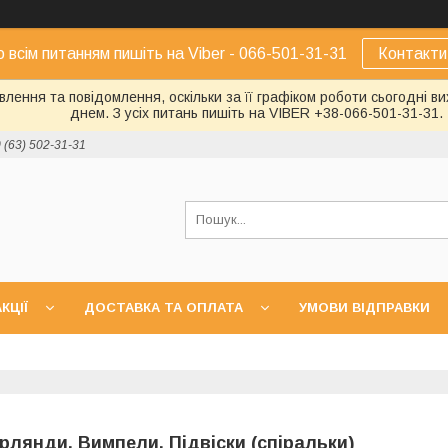
о всім питанням пишіть на Viber - 066-501-31-31
Контакти
лення та повідомлення, оскільки за її графіком роботи сьогодні 
днем. З усіх питань пишіть на VIBER +38-066-501-31-31.
 (63) 502-31-31
КЦІЇ
ДОСТАВКА ТА ОПЛАТА
УМОВИ ВІДПРАВКИ
ірлянди, Вимпели, Підвіски (спіральки)