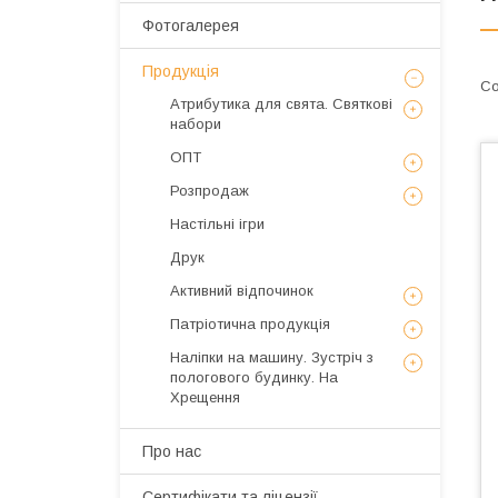
Фотогалерея
Продукція
Атрибутика для свята. Святкові
набори
ОПТ
Розпродаж
Настільні ігри
Друк
Активний відпочинок
Патріотична продукція
Наліпки на машину. Зустріч з
пологового будинку. На
Хрещення
Про нас
Сертифікати та ліцензії