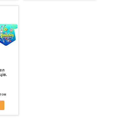
пел
ців.
птом