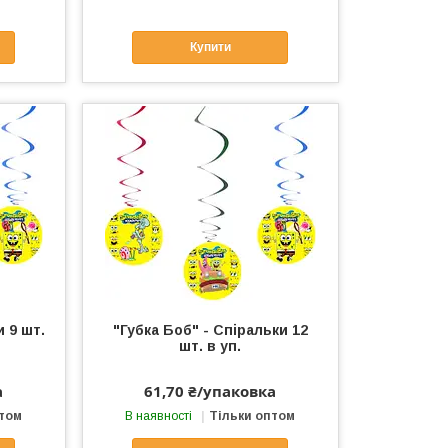
Купити
и 9 шт.
"Губка Боб" - Спіральки 12
шт. в уп.
а
61,70 ₴/упаковка
птом
В наявності
Тільки оптом