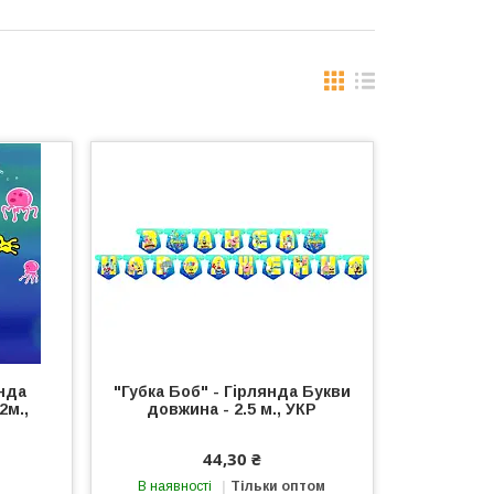
янда
"Губка Боб" - Гірлянда Букви
2м.,
довжина - 2.5 м., УКР
44,30 ₴
В наявності
Тільки оптом