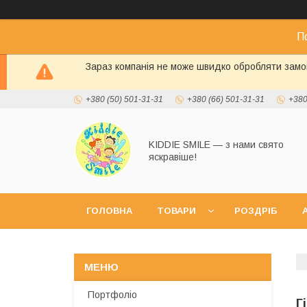
П
Зараз компанія не може швидко обробляти замов
+380 (50) 501-31-31
+380 (66) 501-31-31
+380
KIDDIE SMILE — з нами свято
яскравіше!
ГОЛОВНА
ТОВАРИ
РОЗДРІБ
А
Портфоліо
Г