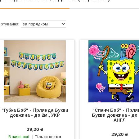
"Губка Боб" - Гірлянда Букви
"Спанч Боб" - Гірл
довжина - до 2м., УКР
Букви довжина - до 
АНГЛ
29,20 ₴
29,20 ₴
В наявності
Тільки оптом