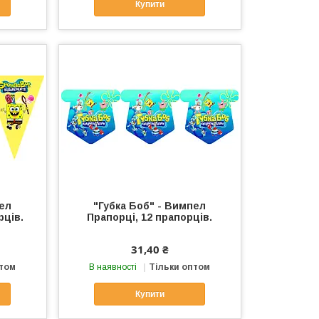
Купити
пел
"Губка Боб" - Вимпел
рців.
Прапорці, 12 прапорців.
31,40 ₴
птом
В наявності
Тільки оптом
Купити