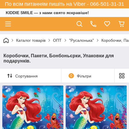
По всім питанням пишіть на Viber - 066-501-31-31
KIDDIE SMILE — з нами свято яскравіше!
Каталог товарів
ОПТ
"Русалонька"
Коробочки, Па
Коробочки, Пакети, Бонбоньєрки, Упаковки для
подарунків.
Сортування
0
Фільтри