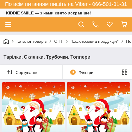
По всім питанням пишіть на Viber - 066-501-31-31
KIDDIE SMILE — з нами свято яскравіше!
Каталог товарів
ОПТ
"Ексклюзивна продукція"
Но
Тарілки, Склянки, Трубочки, Топпери
Сортування
0
Фільтри