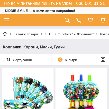
По всім питанням пишіть на Viber - 066-501-31-31
KIDDIE SMILE — з нами свято яскравіше!
Каталог товарів
ОПТ
"Fortnite" - "Фортнайт"
Ковпа
Ковпачки, Корони, Маски, Гудки
Сортування
0
Фільтри