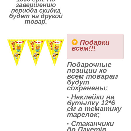
завершению
периода скидка
будет на другой
товар.
Подарки
всем!!!
Подарочные
позиции ко
всем товарам
будут
сохранены:
Наклейки на
бутылку 12*6
см в тематику
тарелок;
Стаканчики
до Пакетів