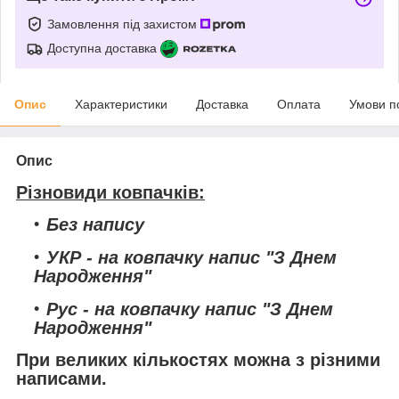
Замовлення під захистом
Доступна доставка
Опис
Характеристики
Доставка
Оплата
Умови п
Опис
Різновиди ковпачків:
Без напису
УКР
- на ковпачку напис "З Днем
Народження"
Рус
- на ковпачку напис "З Днем
Народження"
При великих кількостях можна з різними
написами.