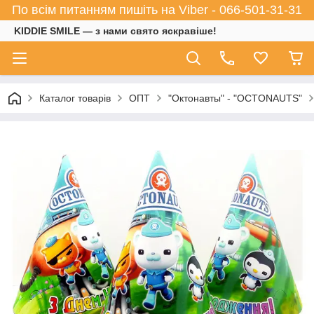
По всім питанням пишіть на Viber - 066-501-31-31
KIDDIE SMILE — з нами свято яскравіше!
Каталог товарів
ОПТ
"Октонавты" - "OCTONAUTS"