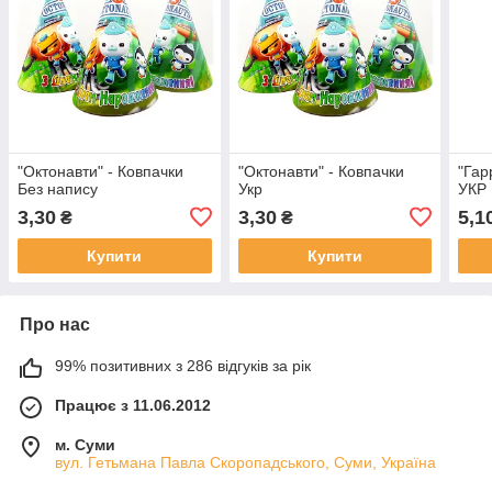
"Октонавти" - Ковпачки
"Октонавти" - Ковпачки
"Гар
Без напису
Укр
УКР
3,30
3,30
5,1
₴
₴
Купити
Купити
Про нас
99% позитивних з 286 відгуків за рік
Працює з 11.06.2012
м. Суми
вул. Гетьмана Павла Скоропадського, Суми, Україна