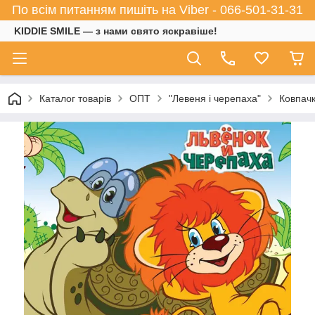
По всім питанням пишіть на Viber - 066-501-31-31
KIDDIE SMILE — з нами свято яскравіше!
Каталог товарів
ОПТ
"Левеня і черепаха"
Ковпачк