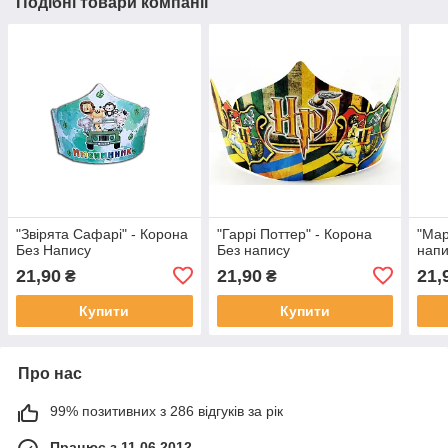
Подібні товари компанії
"Звірята Сафарі" - Корона
"Гаррі Поттер" - Корона
"Мар
Без Напису
Без напису
напи
21,90
21,90
21,
₴
₴
Купити
Купити
Про нас
99% позитивних з 286 відгуків за рік
Працює з 11.06.2012