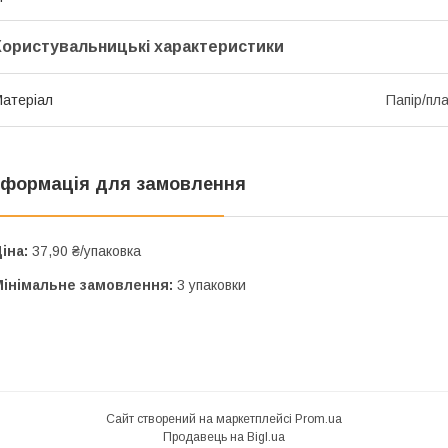
Користувальницькі характеристики
атеріал
Папір/пл
нформація для замовлення
іна:
37,90 ₴/упаковка
Мінімальне замовлення:
3 упаковки
Сайт створений на маркетплейсі
Prom.ua
Продавець на Bigl.ua