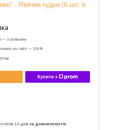
рачі" - Язички гудки (6 шт. в
вка
я — 3 упаковки
лення на сайті — 150 ₴
оптом
Купити з
ротягом 14 днів
за домовленістю