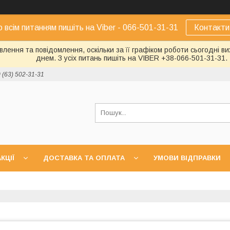
о всім питанням пишіть на Viber - 066-501-31-31
Контакти
лення та повідомлення, оскільки за її графіком роботи сьогодні 
днем. З усіх питань пишіть на VIBER +38-066-501-31-31.
 (63) 502-31-31
КЦІЇ
ДОСТАВКА ТА ОПЛАТА
УМОВИ ВІДПРАВКИ