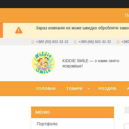
П
Зараз компанія не може швидко обробляти замов
+380 (50) 501-31-31
+380 (66) 501-31-31
+380
KIDDIE SMILE — з нами свято
яскравіше!
ГОЛОВНА
ТОВАРИ
РОЗДРІБ
А
Портфоліо