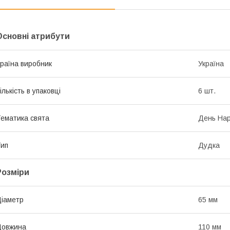
Основні атрибути
раїна виробник
Україна
ількість в упаковці
6 шт.
ематика свята
День Нар
ип
Дудка
Розміри
іаметр
65 мм
Довжина
110 мм