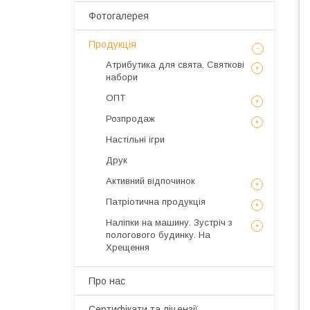
Фотогалерея
Продукція
Атрибутика для свята. Святкові
набори
ОПТ
Розпродаж
Настільні ігри
Друк
Активний відпочинок
Патріотична продукція
Наліпки на машину. Зустріч з
пологового будинку. На
Хрещення
Про нас
Сертифікати та ліцензії