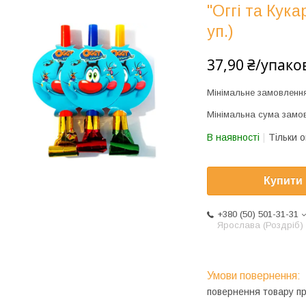
"Оггі та Кука
уп.)
37,90 ₴/упако
Мінімальне замовленн
Мінімальна сума замов
В наявності
Тільки 
Купити
+380 (50) 501-31-31
Ярослава (Роздріб)
повернення товару п