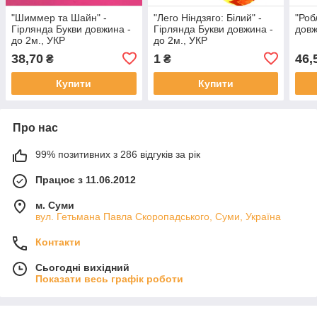
"Шиммер та Шайн" -
"Лего Ніндзяго: Білий" -
"Роб
Гірлянда Букви довжина -
Гірлянда Букви довжина -
довж
до 2м., УКР
до 2м., УКР
38,70
1
46,
₴
₴
Купити
Купити
Про нас
99% позитивних з 286 відгуків за рік
Працює з 11.06.2012
м. Суми
вул. Гетьмана Павла Скоропадського, Суми, Україна
Контакти
Сьогодні вихідний
Показати весь графік роботи