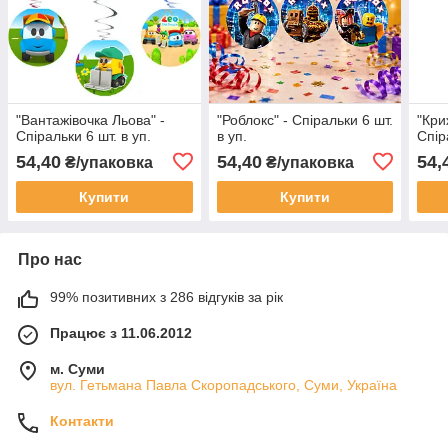
"Вантажівочка Льова" -
"Роблокс" - Спіральки 6 шт.
"Кри
Спіральки 6 шт. в уп.
в уп.
Спір
54,40
54,40
54,
₴/упаковка
₴/упаковка
Купити
Купити
Про нас
99% позитивних з 286 відгуків за рік
Працює з 11.06.2012
м. Суми
вул. Гетьмана Павла Скоропадського, Суми, Україна
Контакти