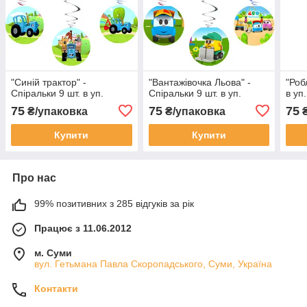
"Синій трактор" -
"Вантажівочка Льова" -
"Роб
Спіральки 9 шт. в уп.
Спіральки 9 шт. в уп.
в уп.
75
75
75
₴/упаковка
₴/упаковка
₴
Купити
Купити
Про нас
99% позитивних з 285 відгуків за рік
Працює з 11.06.2012
м. Суми
вул. Гетьмана Павла Скоропадського, Суми, Україна
Контакти