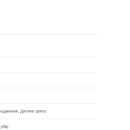
одження, Дитяче свято
 убір