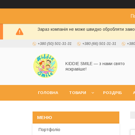
П
Зараз компанія не може швидко обробляти замов
+380 (50) 501-31-31
+380 (66) 501-31-31
+380
KIDDIE SMILE — з нами свято
яскравіше!
ГОЛОВНА
ТОВАРИ
РОЗДРІБ
А
Портфоліо