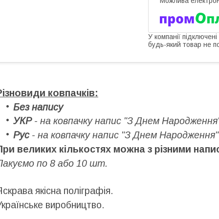
У компанії підключені
будь-який товар не п
Різновиди ковпачків:
Без напису
УКР
- на ковпачку напис "З Днем Народження
Рус
- на ковпачку напис "З Днем Народження"
При великих кількостях можна з різними напи
Пакуємо по 8 або 10 шт.
Яскрава якісна поліграфія.
Українське виробництво.