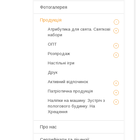
Фотогалерея
Продукція
Атрибутика для свята. Святкові
набори
ОПТ
Розпродаж
Настільні ігри
Друк
Активний відпочинок
Патріотична продукція
Наліпки на машину. Зустріч з
пологового будинку. На
Хрещення
Про нас
Сертифікати та ліцензії