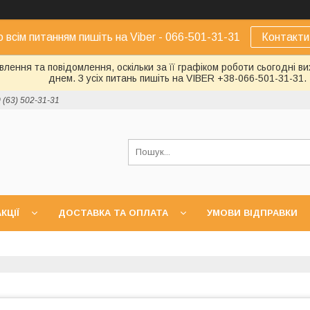
о всім питанням пишіть на Viber - 066-501-31-31
Контакти
лення та повідомлення, оскільки за її графіком роботи сьогодні 
днем. З усіх питань пишіть на VIBER +38-066-501-31-31.
 (63) 502-31-31
КЦІЇ
ДОСТАВКА ТА ОПЛАТА
УМОВИ ВІДПРАВКИ