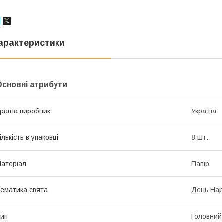
арактеристики
Основні атрибути
раїна виробник
Україна
ількість в упаковці
8 шт.
атеріал
Папір
ематика свята
День Нар
ип
Головний