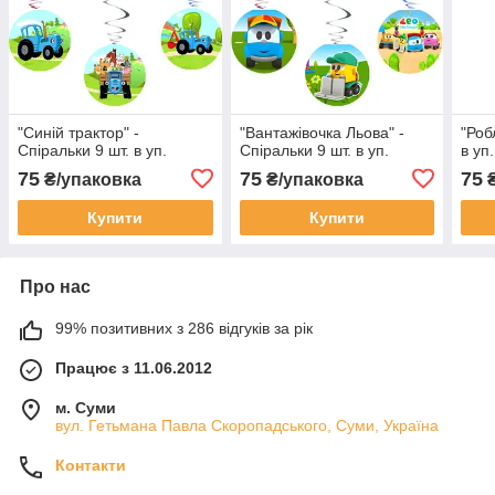
"Синій трактор" -
"Вантажівочка Льова" -
"Роб
Спіральки 9 шт. в уп.
Спіральки 9 шт. в уп.
в уп.
75
75
75
₴/упаковка
₴/упаковка
₴
Купити
Купити
Про нас
99% позитивних з 286 відгуків за рік
Працює з 11.06.2012
м. Суми
вул. Гетьмана Павла Скоропадського, Суми, Україна
Контакти