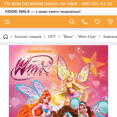
По всім питанням пишіть на Viber - 066-501-31-31
KIDDIE SMILE — з нами свято яскравіше!
Каталог товарів
ОПТ
"Вінкс" - "Winx Club"
Ковпачк