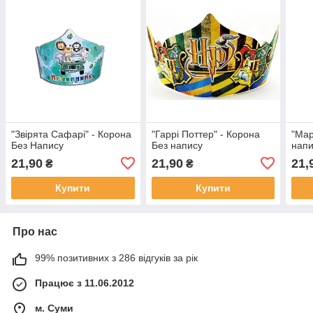
"Звірята Сафарі" - Корона
"Гаррі Поттер" - Корона
"Мар
Без Напису
Без напису
напи
21,90
21,90
21,
₴
₴
Купити
Купити
Про нас
99% позитивних з 286 відгуків за рік
Працює з 11.06.2012
м. Суми