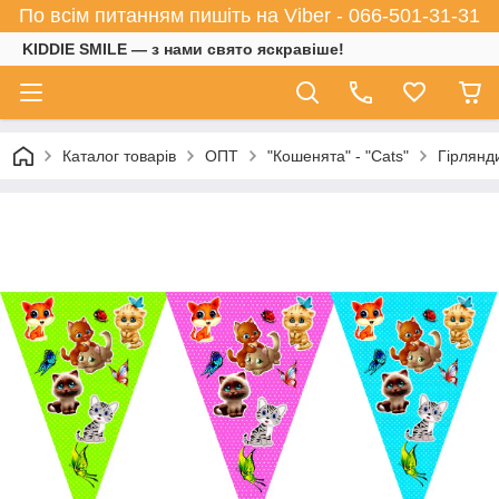
По всім питанням пишіть на Viber - 066-501-31-31
KIDDIE SMILE — з нами свято яскравіше!
Каталог товарів
ОПТ
"Кошенята" - "Cats"
Гірлянди