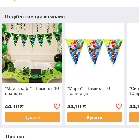
Подібні товари компанії
"Майнкрафт" - Вимпел, 10
"Маріо" - Вимпел, 10
"Син
прапорців.
прапорців.
10 п
44,10
44,10
44,
₴
₴
Купити
Купити
Про нас