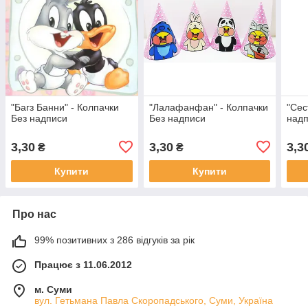
"Багз Банни" - Колпачки
"Лалафанфан" - Колпачки
"Сес
Без надписи
Без надписи
над
3,30
3,30
3,3
₴
₴
Купити
Купити
Про нас
99% позитивних з 286 відгуків за рік
Працює з 11.06.2012
м. Суми
вул. Гетьмана Павла Скоропадського, Суми, Україна