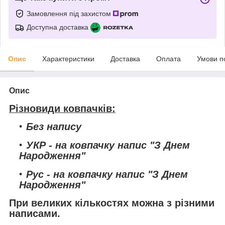
Замовлення під захистом
Доступна доставка
Опис
Характеристики
Доставка
Оплата
Умови п
Опис
Різновиди ковпачків:
Без напису
УКР
- на ковпачку напис "З Днем
Народження"
Рус
- на ковпачку напис "З Днем
Народження"
При великих кількостях можна з різними
написами.