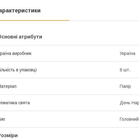
арактеристики
Основні атрибути
раїна виробник
Україна
ількість в упаковці
8 шт.
атеріал
Папір
ематика свята
День Нар
ип
Головний
Розміри