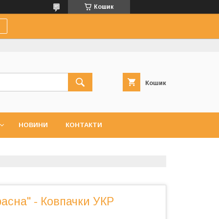
Кошик
Кошик
НОВИНИ
КОНТАКТИ
асна" - Ковпачки УКР