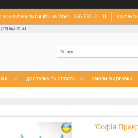
о всім питанням пишіть на Viber - 066-501-31-31
Контакти
 (63) 502-31-31
КЦІЇ
ДОСТАВКА ТА ОПЛАТА
УМОВИ ВІДПРАВКИ
"Софія Прекр