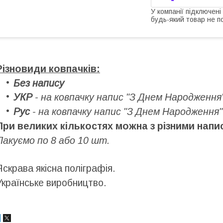
У компанії підключені
будь-який товар не п
Різновиди ковпачків:
Без напису
УКР
- на ковпачку напис "З Днем Народження
Рус
- на ковпачку напис "З Днем Народження"
При великих кількостях можна з різними напи
Пакуємо по 8 або 10 шт.
Яскрава якісна поліграфія.
Українське виробництво.