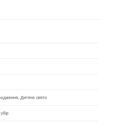
одження, Дитяче свято
 убір