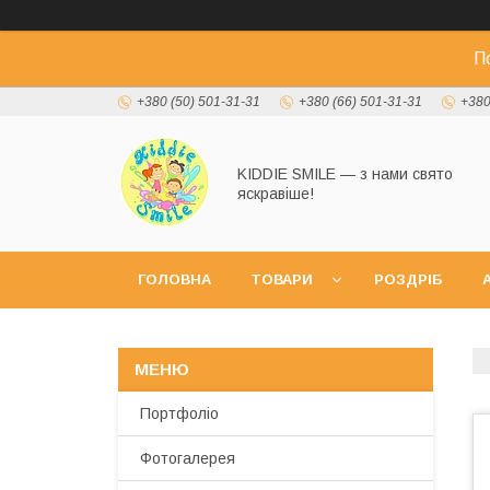
П
+380 (50) 501-31-31
+380 (66) 501-31-31
+380
KIDDIE SMILE — з нами свято
яскравіше!
ГОЛОВНА
ТОВАРИ
РОЗДРІБ
А
Портфоліо
Фотогалерея