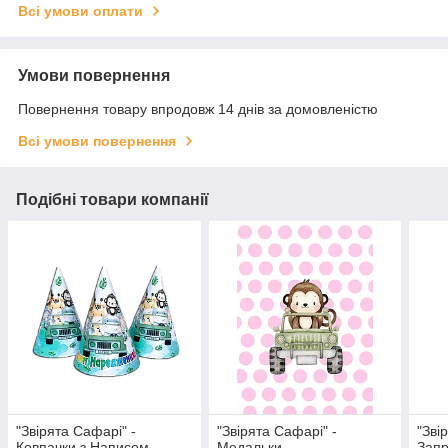
Всі умови оплати
Умови повернення
Повернення товару впродовж 14 днів за домовленістю
Всі умови повернення
Подібні товари компанії
"Звірята Сафарі" -
"Звірята Сафарі" -
"Зві
Ковпачки з Написом
Медальки
Зап