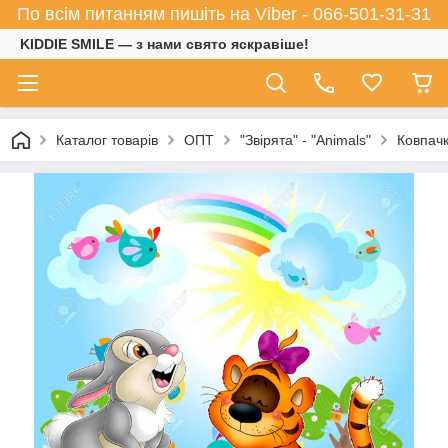
По всім питанням пишіть на Viber - 066-501-31-31
KIDDIE SMILE — з нами свято яскравіше!
Каталог товарів
ОПТ
"Звірята" - "Animals"
Ковпачк