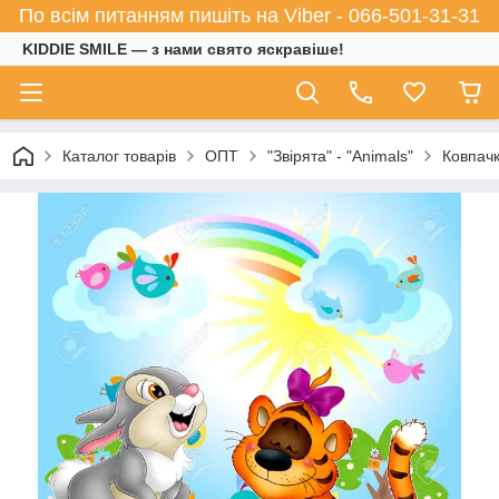
По всім питанням пишіть на Viber - 066-501-31-31
KIDDIE SMILE — з нами свято яскравіше!
Каталог товарів
ОПТ
"Звірята" - "Animals"
Ковпачк