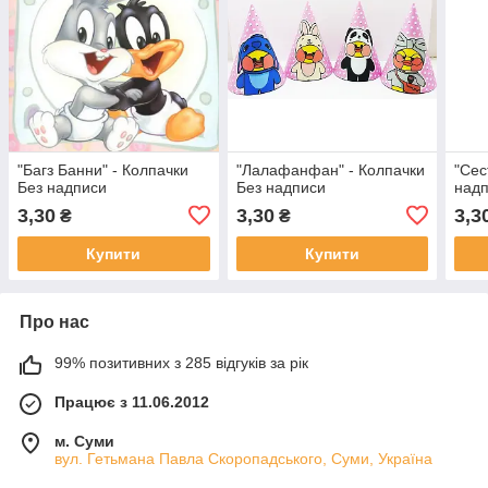
"Багз Банни" - Колпачки
"Лалафанфан" - Колпачки
"Сес
Без надписи
Без надписи
над
3,30
3,30
3,3
₴
₴
Купити
Купити
Про нас
99% позитивних з 285 відгуків за рік
Працює з 11.06.2012
м. Суми
вул. Гетьмана Павла Скоропадського, Суми, Україна