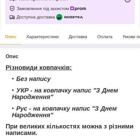
Замовлення під захистом
Доступна доставка
Опис
Характеристики
Доставка
Оплата
Умови п
Опис
Різновиди ковпачків:
Без напису
УКР
- на ковпачку напис "З Днем
Народження"
Рус
- на ковпачку напис "З Днем
Народження"
При великих кількостях можна з різними
написами.