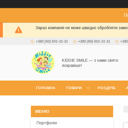
П
Зараз компанія не може швидко обробляти замов
+380 (50) 501-31-31
+380 (66) 501-31-31
+380
KIDDIE SMILE — з нами свято
яскравіше!
ГОЛОВНА
ТОВАРИ
РОЗДРІБ
А
Портфоліо