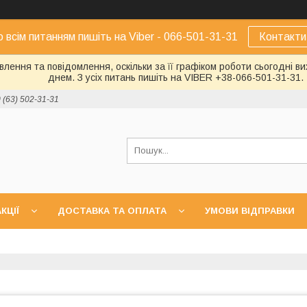
о всім питанням пишіть на Viber - 066-501-31-31
Контакти
лення та повідомлення, оскільки за її графіком роботи сьогодні 
днем. З усіх питань пишіть на VIBER +38-066-501-31-31.
 (63) 502-31-31
КЦІЇ
ДОСТАВКА ТА ОПЛАТА
УМОВИ ВІДПРАВКИ