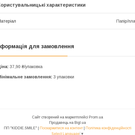
Користувальницькі характеристики
атеріал
Папір/пл
нформація для замовлення
іна:
37,90 ₴/упаковка
Мінімальне замовлення:
3 упаковки
Сайт створений на маркетплейсі
Prom.ua
Продавець на Bigl.ua
ПП "KIDDIE.SMILE" |
Поскаржитися на контент
|
Політика конфіденційності
Select Language
▼