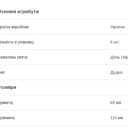
Основні атрибути
раїна виробник
Україна
ількість в упаковці
6 шт.
ематика свята
День Нар
ип
Дудка
Розміри
іаметр
65 мм
Довжина
110 мм