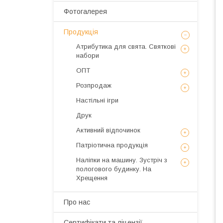
Фотогалерея
Продукція
Атрибутика для свята. Святкові
набори
ОПТ
Розпродаж
Настільні ігри
Друк
Активний відпочинок
Патріотична продукція
Наліпки на машину. Зустріч з
пологового будинку. На
Хрещення
Про нас
Сертифікати та ліцензії