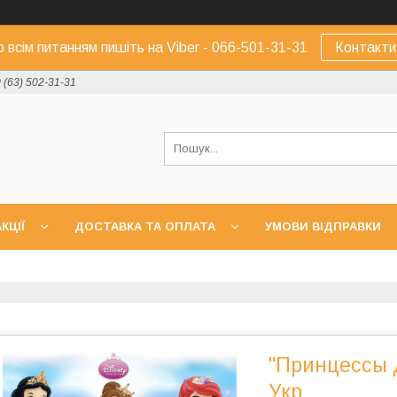
о всім питанням пишіть на Viber - 066-501-31-31
Контакти
 (63) 502-31-31
КЦІЇ
ДОСТАВКА ТА ОПЛАТА
УМОВИ ВІДПРАВКИ
"Принцессы 
Укр