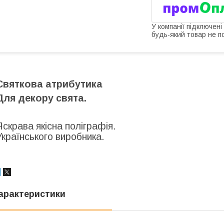
У компанії підключені
будь-який товар не п
Святкова атрибутика
Для декору свята.
Яскрава якісна поліграфія.
Українського виробника.
арактеристики