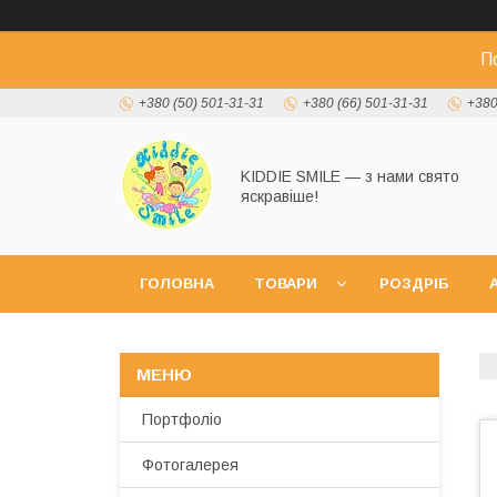
П
+380 (50) 501-31-31
+380 (66) 501-31-31
+380
KIDDIE SMILE — з нами свято
яскравіше!
ГОЛОВНА
ТОВАРИ
РОЗДРІБ
А
Портфоліо
Фотогалерея