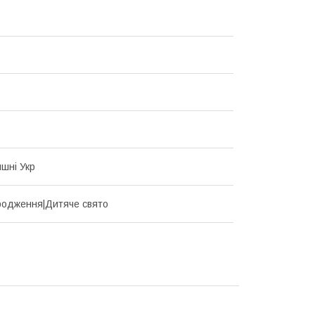
шні Укр
одження|Дитяче свято