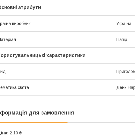
Основні атрибути
раїна виробник
Україна
атеріал
Папір
Користувальницькі характеристики
Вид
Приголом
ематика свята
День Нар
нформація для замовлення
іна:
2,10 ₴