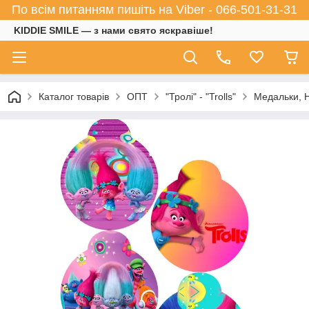
По всім питанням пишіть на Viber - 066-501-31-31
KIDDIE SMILE — з нами свято яскравіше!
Каталог товарів
ОПТ
"Тролі" - "Trolls"
Медальки, 