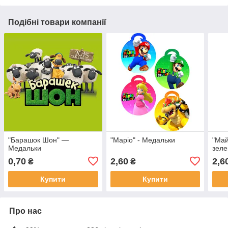
Подібні товари компанії
"Барашок Шон" —
"Маріо" - Медальки
"Май
Медальки
зел
0,70
2,60
2,6
₴
₴
Купити
Купити
Про нас